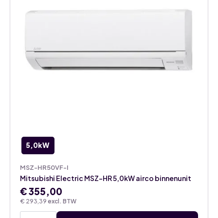
5,0kW
MSZ-HR50VF-I
Mitsubishi Electric MSZ-HR 5,0kW airco binnenunit
€
355,00
€
293,39
excl. BTW
Mitsubishi