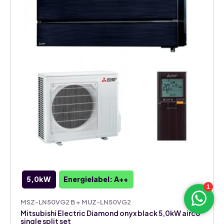
split
set
aantal
5,0kW
Energielabel: A++
MSZ-LN50VG2 B + MUZ-LN50VG2
Mitsubishi Electric Diamond onyx black 5,0kW airco
single split set