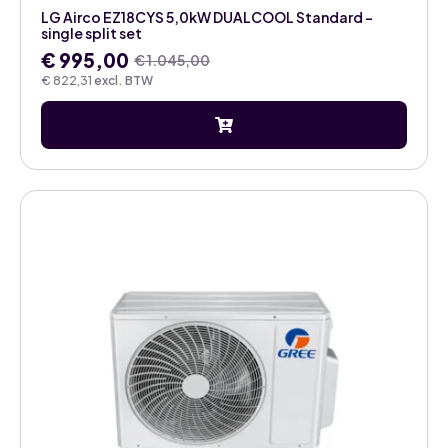
LG Airco EZ18CYS 5,0kW DUALCOOL Standard –
single split set
€
995,00
€
1.045,00
Oorspronkelijke
Huidige
€
822,31
excl. BTW
prijs
prijs
was:
is:
€ 1.045,00.
€ 995,00.