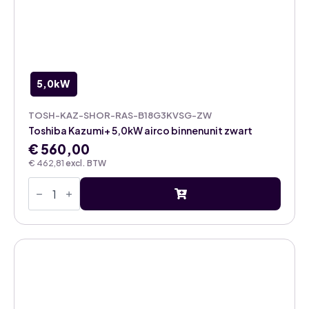
5,0kW
TOSH-KAZ-SHOR-RAS-B18G3KVSG-ZW
Toshiba Kazumi+ 5,0kW airco binnenunit zwart
€
560,00
€
462,81
excl. BTW
Toshiba
Kazumi+
5,0kW
airco
binnenunit
zwart
aantal