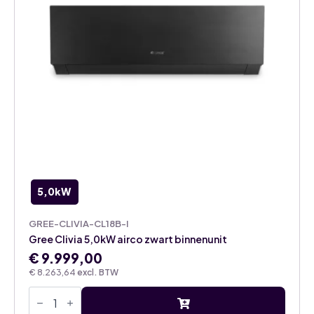
5,0kW
GREE-CLIVIA-CL18B-I
Gree Clivia 5,0kW airco zwart binnenunit
€
9.999,00
€
8.263,64
excl. BTW
Gree
Clivia
5,0kW