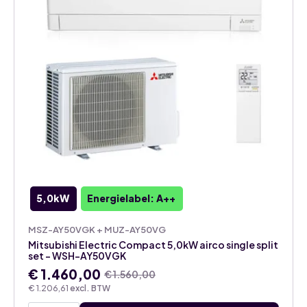
5,0kW
Energielabel: A++
MSZ-AY50VGK + MUZ-AY50VG
Mitsubishi Electric Compact 5,0kW airco single split
set – WSH-AY50VGK
€
1.460,00
€
1.560,00
Oorspronkelijke
Huidige
€
1.206,61
excl. BTW
prijs
prijs
Mitsubishi