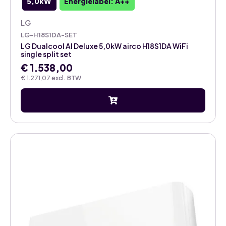
5,0kW
Energielabel: A++
LG
LG-H18S1DA-SET
LG Dualcool AI Deluxe 5,0kW airco H18S1DA WiFi
single split set
€
1.538,00
€
1.271,07
excl. BTW