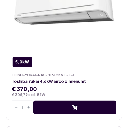
5,0kW
TOSH-YUKAI-RAS-B16E2KVG-E-I
Toshiba Yukai 4,6kW airco binnenunit
€
370,00
€
305,79
excl. BTW
Toshiba
Yukai
4,6kW
airco
binnenunit
aantal