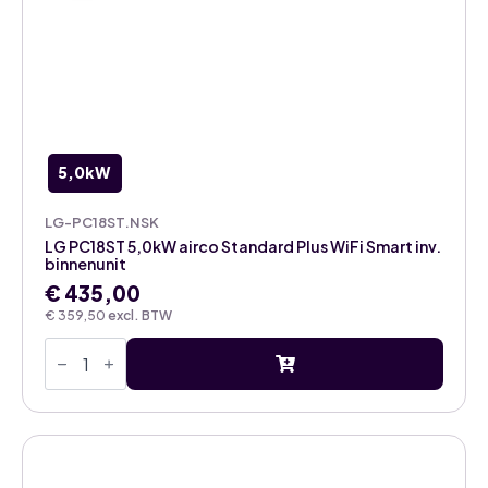
5,0kW
LG-PC18ST.NSK
LG PC18ST 5,0kW airco Standard Plus WiFi Smart inv.
binnenunit
€
435,00
€
359,50
excl. BTW
LG
PC18ST
5,0kW
airco
Standard
Plus
WiFi
Smart
inv.