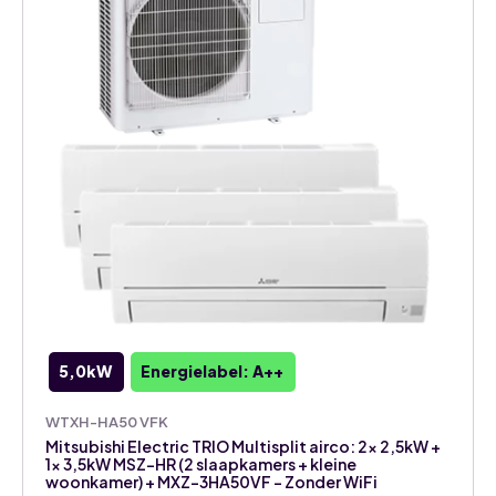
5,0kW
Energielabel: A++
WTXH-HA50 VFK
Mitsubishi Electric TRIO Multisplit airco: 2x 2,5kW +
1x 3,5kW MSZ-HR (2 slaapkamers + kleine
woonkamer) + MXZ-3HA50VF – Zonder WiFi