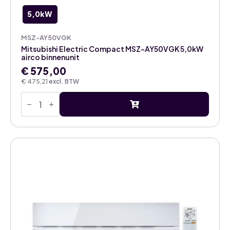
5,0kW
MSZ-AY50VGK
Mitsubishi Electric Compact MSZ-AY50VGK 5,0kW
airco binnenunit
€
575,00
€
475,21
excl. BTW
Mitsubishi
Electric
Compact
MSZ-
AY50VGK
5,0kW
airco
binnenunit
aantal