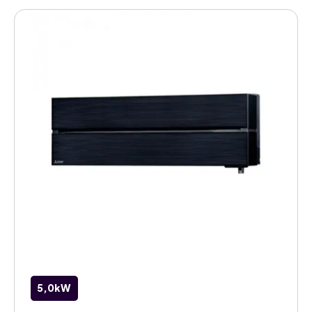
W
5,0kW
airco
natural
white
binnenunit
aantal
5,0kW