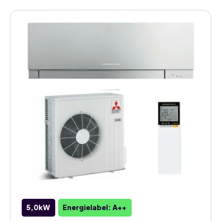
5,0kW
Energielabel: A++