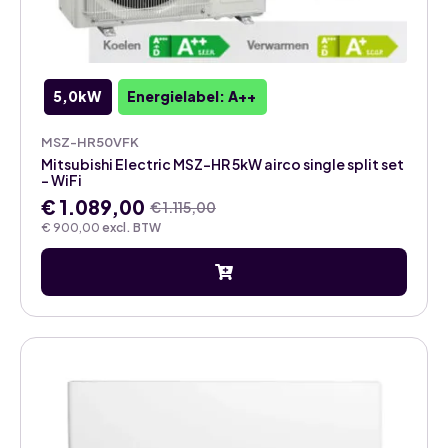
5,0kW
Energielabel: A++
MSZ-HR50VFK
Mitsubishi Electric MSZ-HR 5kW airco single split set
– WiFi
€
1.089,00
€
1.115,00
Oorspronkelijke
Huidige
€
900,00
excl. BTW
prijs
prijs
was:
is:
€ 1.115,00.
€ 1.089,00.