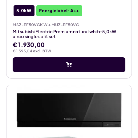
5,0kW
Energielabel: A++
MSZ-EF50VGK W + MUZ-EF50VG
Mitsubishi Electric Premium natural white 5,0kW
airco single split set
€
1.930,00
€
1.595,04
excl. BTW