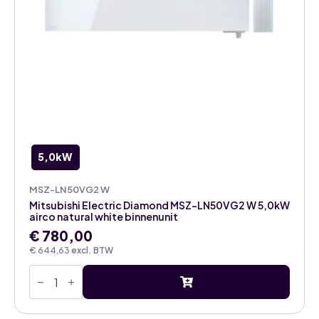
5,0kW
MSZ-LN50VG2 W
Mitsubishi Electric Diamond MSZ-LN50VG2 W 5,0kW
airco natural white binnenunit
€
780,00
€
644,63
excl. BTW
Mitsubishi
Electric
Diamond
MSZ-
LN50VG2