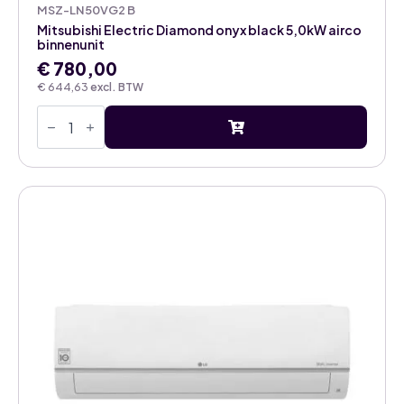
MSZ-LN50VG2 B
Mitsubishi Electric Diamond onyx black 5,0kW airco
binnenunit
€
780,00
€
644,63
excl. BTW
Mitsubishi
Electric
Diamond
onyx
black
5,0kW
airco
binnenunit
aantal