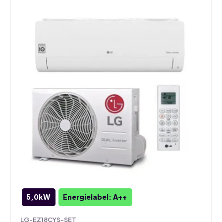
5,0kW
Energielabel: A++
LG-EZ18CYS-SET