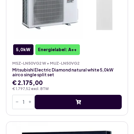
5,0kW
Energielabel: A++
MSZ-LN50VG2 W + MUZ-LN50VG2
Mitsubishi Electric Diamond natural white 5,0kW
airco single split set
€
2.175,00
€
1.797,52
excl. BTW
Mitsubishi
Electric
Diamond
natural
white
5,0kW
airco
single