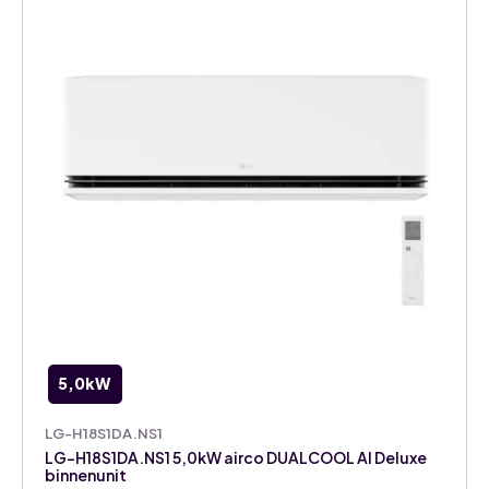
binnenunit
aantal
5,0kW
LG-H18S1DA.NS1
LG-H18S1DA.NS1 5,0kW airco DUALCOOL AI Deluxe
binnenunit