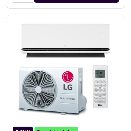
airco
zwart
binnenunit
aantal