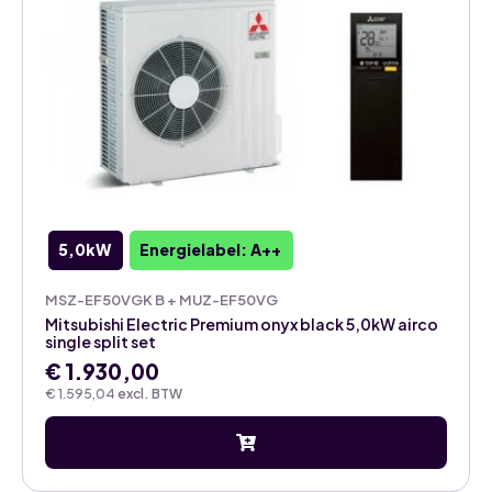
5,0kW
Energielabel: A++
MSZ-EF50VGK B + MUZ-EF50VG
Mitsubishi Electric Premium onyx black 5,0kW airco
single split set
€
1.930,00
€
1.595,04
excl. BTW