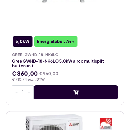
5,0kW
Energielabel: A++
GREE-GWHD-18-NK6LO
Gree GWHD-18-NK6LO 5,0kW airco multisplit
buitenunit
€
860,00
€
960,00
Oorspronkelijke
Huidige
€
710,74
excl. BTW
prijs
prijs
Gree
was:
is:
GWHD-
€ 960,00.
€ 860,00.
18-
NK6LO
5,0kW
airco
multisplit
buitenunit
aantal