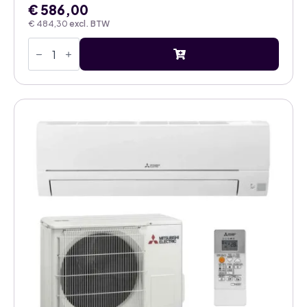
€
586,00
€
484,30
excl. BTW
LG-
H18S1DA.NS1
5,0kW
airco
DUALCOOL
AI
Deluxe
binnenunit
aantal