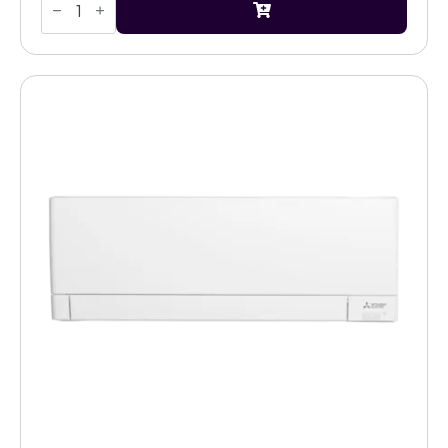
Electric
MSZ-
HR
5,0kW
airco
binnenunit
aantal