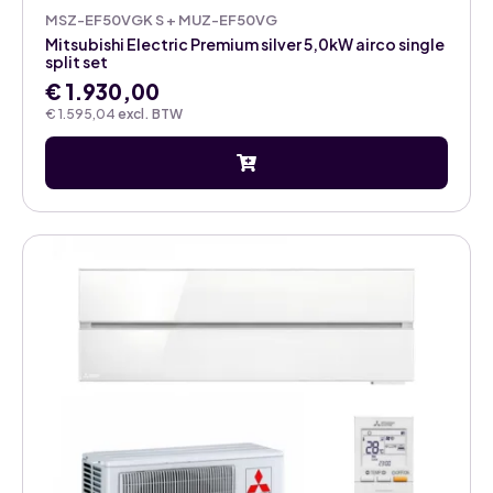
MSZ-EF50VGK S + MUZ-EF50VG
Mitsubishi Electric Premium silver 5,0kW airco single
split set
€
1.930,00
€
1.595,04
excl. BTW