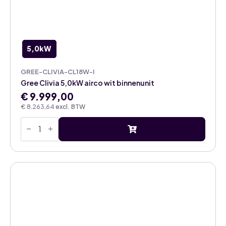
5,0kW
GREE-CLIVIA-CL18W-I
Gree Clivia 5,0kW airco wit binnenunit
€
9.999,00
€
8.263,64
excl. BTW
Gree
Clivia
5,0kW
airco
wit
binnenunit
aantal