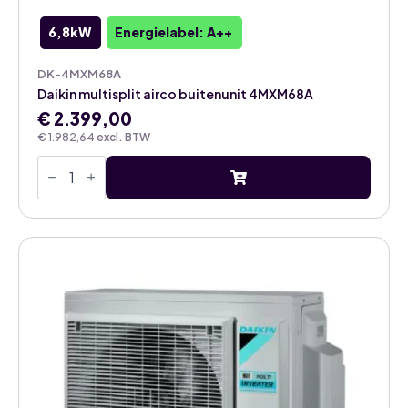
6,8kW
Energielabel: A++
DK-4MXM68A
Daikin multisplit airco buitenunit 4MXM68A
€
2.399,00
€
1.982,64
excl. BTW
Daikin
multisplit
airco
buitenunit
4MXM68A
aantal