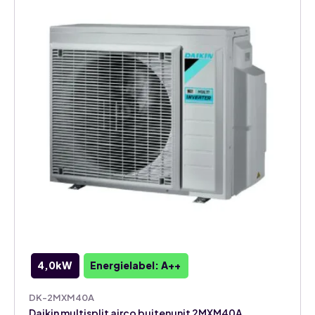
4,0kW
Energielabel: A++
DK-2MXM40A
Daikin multisplit airco buitenunit 2MXM40A