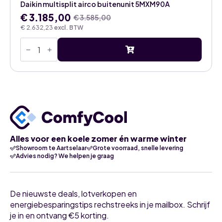
Daikin multisplit airco buitenunit 5MXM90A
€
3.185,00
€
3.585,00
Oorspronkelijke
Huidige
€
2.632,23
excl. BTW
prijs
prijs
Daikin
was:
is:
multisplit
€ 3.585,00.
€ 3.185,00.
airco
buitenunit
5MXM90A
aantal
Alles voor een koele zomer én warme winter
Showroom te Aartselaar
Grote voorraad, snelle levering
Advies nodig? We helpen je graag
De nieuwste deals, lotverkopen en
energiebesparingstips rechstreeks in je mailbox. Schrijf
je in en ontvang €5 korting.