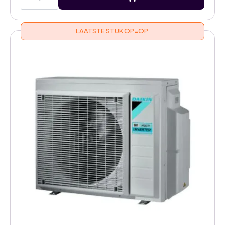
airco
buitenunit
2MXM68A8
aantal
LAATSTE STUK OP=OP