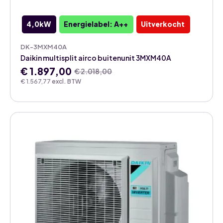
4,0kW
Energielabel: A++
Uitverkocht
DK-3MXM40A
Daikin multisplit airco buitenunit 3MXM40A
€
1.897,00
€
2.018,00
Oorspronkelijke
Huidige
€
1.567,77
excl. BTW
prijs
prijs
was:
is:
€ 2.018,00.
€ 1.897,00.