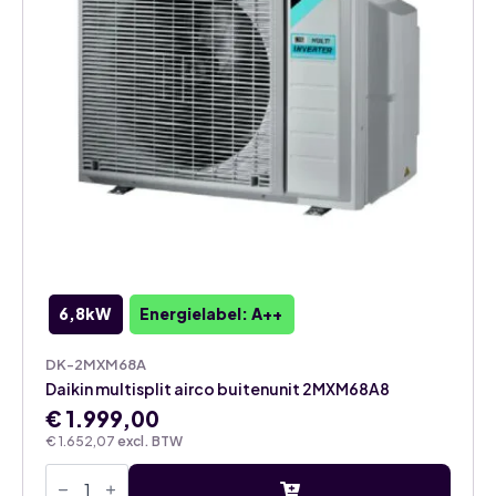
6,8kW
Energielabel: A++
DK-2MXM68A
Daikin multisplit airco buitenunit 2MXM68A8
€
1.999,00
€
1.652,07
excl. BTW
Daikin
multisplit