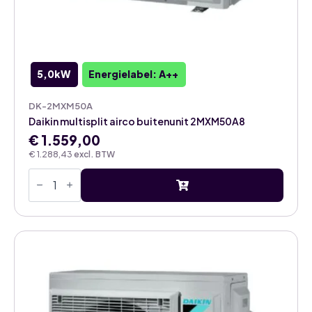
5,0kW
Energielabel: A++
DK-2MXM50A
Daikin multisplit airco buitenunit 2MXM50A8
€
1.559,00
€
1.288,43
excl. BTW
Daikin
multisplit
airco
buitenunit
2MXM50A8
aantal