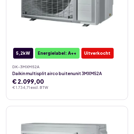
5,2kW
Energielabel: A++
Uitverkocht
DK-3MXM52A
Daikin multisplit airco buitenunit 3MXM52A
€
2.099,00
€
1.734,71
excl. BTW