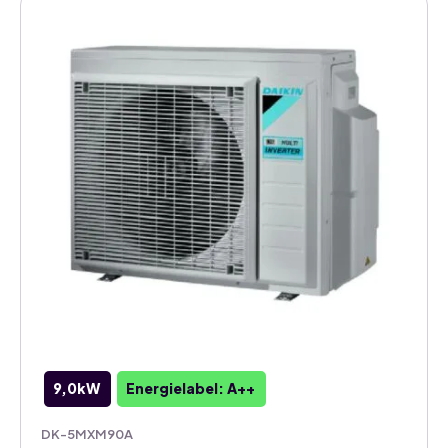
9,0kW
Energielabel: A++
DK-5MXM90A