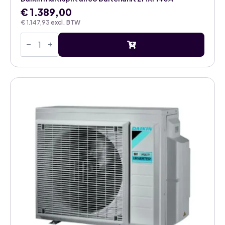
€
1.389,00
€
1.147,93
excl. BTW
Daikin
multisplit
airco
buitenunit
2MXM40A
aantal