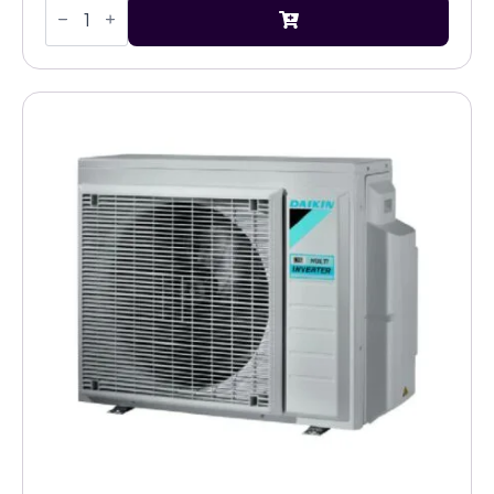
Daikin
multisplit
airco
buitenunit
3MXM68A
aantal