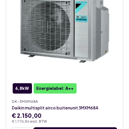
6,8kW
Energielabel: A++
DK-3MXM68A
Daikin multisplit airco buitenunit 3MXM68A
€
2.150,00
€
1.776,86
excl. BTW