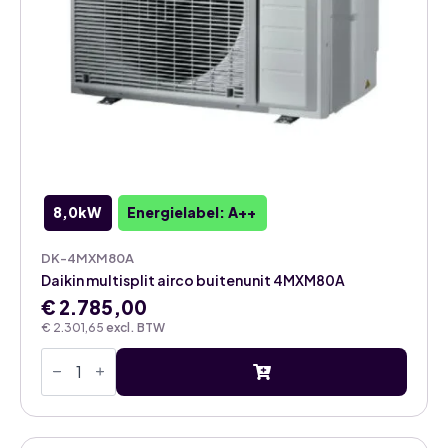
8,0kW
Energielabel: A++
DK-4MXM80A
Daikin multisplit airco buitenunit 4MXM80A
€
2.785,00
€
2.301,65
excl. BTW
Daikin
multisplit
airco
buitenunit
4MXM80A
aantal