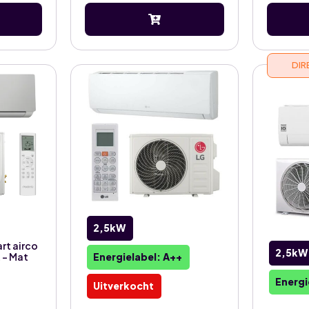
DIR
2,5kW
art airco
2,5kW
t – Mat
Energielabel: A++
Energi
Uitverkocht