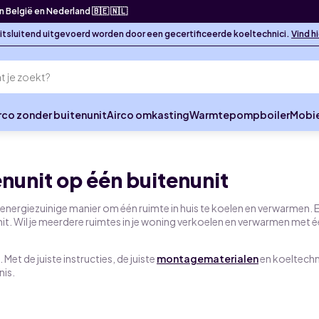
in België en Nederland 🇧🇪 🇳🇱
 uitsluitend uitgevoerd worden door een gecertificeerde koeltechnici.
Vind h
rco zonder buitenunit
Airco omkasting
Warmtepompboiler
Mobie
enunit op één buitenunit
en energiezuinige manier om één ruimte in huis te koelen en verwarmen. 
unit. Wil je meerdere ruimtes in je woning verkoelen en verwarmen met 
 Met de juiste instructies, de juiste
montagematerialen
en koeltech
nis.