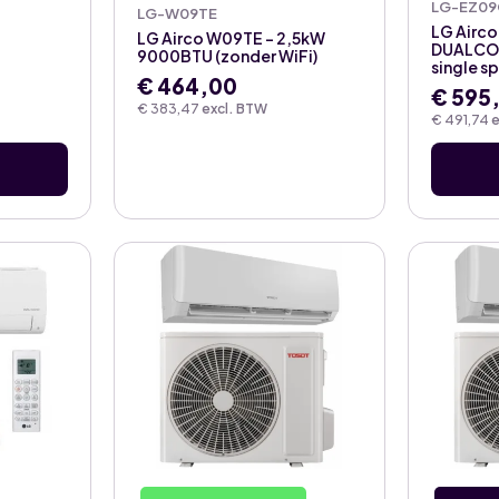
LG-EZ09
LG-W09TE
LG Airc
LG Airco W09TE – 2,5kW
DUALCOO
9000BTU (zonder WiFi)
single sp
€
464,00
€
595
€
383,47
excl. BTW
€
491,74
e