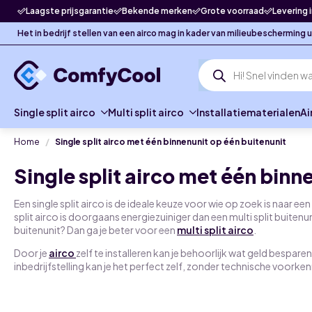
Laagste prijsgarantie
Bekende merken
Grote voorraad
Levering 
Het in bedrijf stellen van een airco mag in kader van milieubescherming
Producten
zoeken
Single split airco
Multi split airco
Installatiematerialen
Ai
Home
Single split airco met één binnenunit op één buitenunit
Single split airco met één binn
Een single split airco is de ideale keuze voor wie op zoek is naar e
split airco is doorgaans energiezuiniger dan een multi split buiten
buitenunit? Dan ga je beter voor een
multi split airco
.
Door je
airco
zelf te installeren kan je behoorlijk wat geld besparen.
inbedrijfstelling kan je het perfect zelf, zonder technische voorken