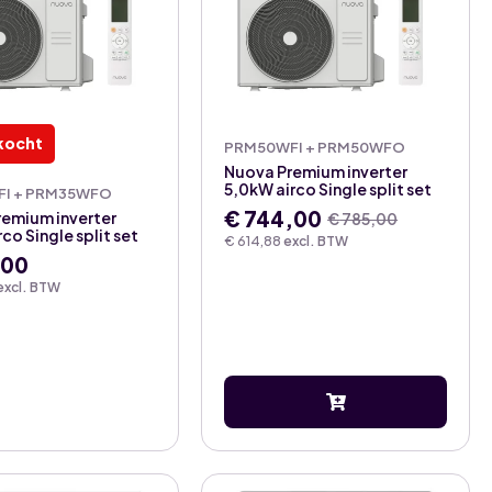
kocht
PRM50WFI + PRM50WFO
Nuova Premium inverter
5,0kW airco Single split set
I + PRM35WFO
€
744,00
remium inverter
€
785,00
Oorspronkelijke
Huidige
co Single split set
€
614,88
excl. BTW
prijs
prijs
,00
was:
is:
excl. BTW
€ 785,00.
€ 744,00.