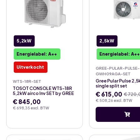
5,2kW
2,5kW
Energielabel: A++
Energielabel: A++
Uitverkocht
GREE-PULAR-PULSE-
GWH09AGA-SET
Gree Pular Pulse 2,5
WTS-18R-SET
single split set
TOSOT CONSOLE WTS-18R
5,2kW airco Inv SET by GREE
€
615,00
€
720,
Oorspronkelij
Huidige
€
845,00
€
508,26
excl. BTW
prijs
prijs
€
698,35
excl. BTW
was:
is:
€ 720,00.
€ 615,00.