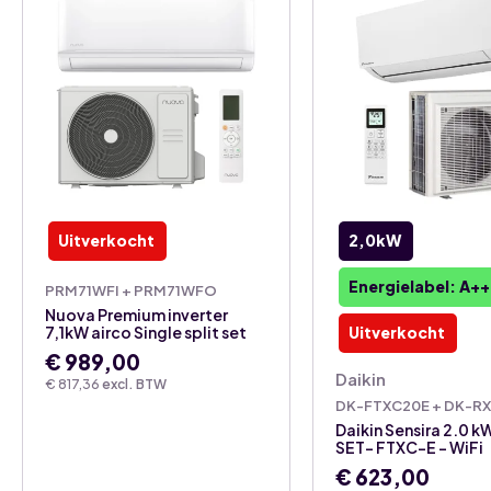
Uitverkocht
2,0kW
Energielabel: A++
PRM71WFI + PRM71WFO
Nuova Premium inverter
7,1kW airco Single split set
Uitverkocht
€
989,00
Daikin
€
817,36
excl. BTW
DK-FTXC20E + DK-R
Daikin Sensira 2.0 k
SET- FTXC-E – WiFi
€
623,00