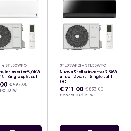
I + STL50WFO
STL35WFBI + STL35WFO
ellar inverter 5,0kW
Nuova Stellar inverter 3,5kW
it – Single split set
airco – Zwart – Single split
set
,00
€
997,00
ronkelijke
ge
€
711,00
€
833,00
excl. BTW
Oorspronkelijke
Huidige
€
587,60
excl. BTW
prijs
prijs
was:
is:
,00.
,00.
€ 833,00.
€ 711,00.