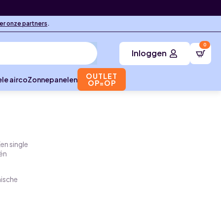
ier onze partners
.
0
Inloggen
OUTLET
le airco
Zonnepanelen
OP=OP
Een single
één
nische