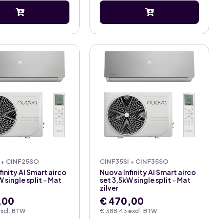
 + CINF25SO
CINF35SI + CINF35SO
finity AI Smart airco
Nuova Infinity AI Smart airco
 single split – Mat
set 3,5kW single split – Mat
zilver
,00
€
470,00
xcl. BTW
€
388,43
excl. BTW