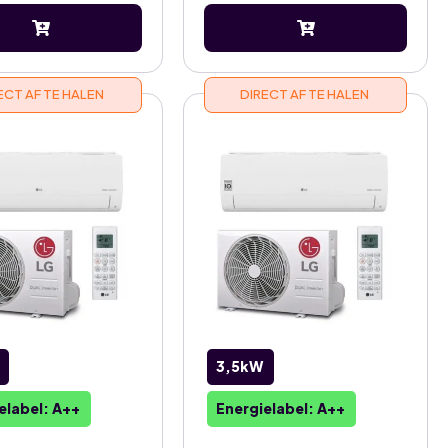
ECT AF TE HALEN
DIRECT AF TE HALEN
3,5kW
elabel: A++
Energielabel: A++