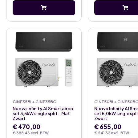
CINF35BI + CINF35BO
CINF50BI + CINF50B
Nuova Infinity AI Smart airco
Nuova Infinity AI Sm
set 3,5kW single split – Mat
set 5,0kW single spli
Zwart
Zwart
€
470,00
€
655,00
€
388,43
excl. BTW
€
541,32
excl. BTW