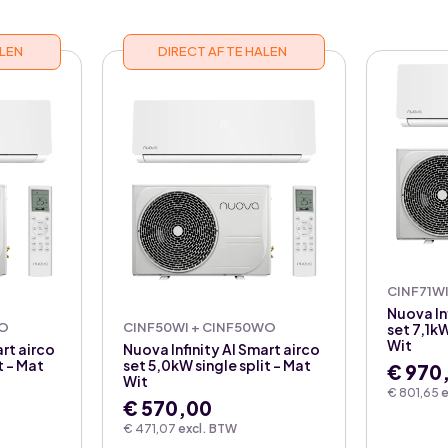
ALEN
DIRECT AF TE HALEN
CINF71W
Nuova In
WO
CINF50WI + CINF50WO
set 7,1kW
Wit
art airco
Nuova Infinity AI Smart airco
t – Mat
set 5,0kW single split – Mat
€
970
Wit
€
801,65
e
€
570,00
€
471,07
excl. BTW