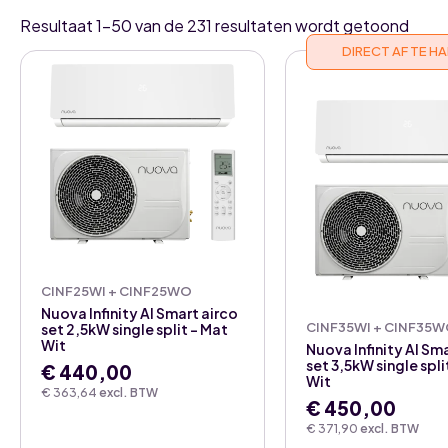
Resultaat 1–50 van de 231 resultaten wordt getoond
DIRECT AF TE H
CINF25WI + CINF25WO
Nuova Infinity AI Smart airco
CINF35WI + CINF35
set 2,5kW single split – Mat
Wit
Nuova Infinity AI Sm
set 3,5kW single spli
€
440,00
Wit
€
363,64
excl. BTW
€
450,00
€
371,90
excl. BTW