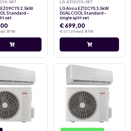
CYS-SET
LG-EZ12CYS-SET
o EZ09CYS 2,5kW
LG Airco EZ12CYS 3,5kW
L Standard –
DUALCOOL Standard –
lit set
single split set
,00
€
699,00
xcl. BTW
€
577,69
excl. BTW