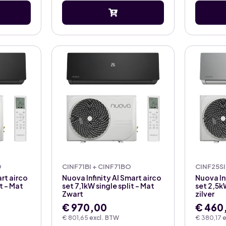
O
CINF71BI + CINF71BO
CINF25SI
art airco
Nuova Infinity AI Smart airco
Nuova In
t – Mat
set 7,1kW single split – Mat
set 2,5kW
Zwart
zilver
€
970,00
€
460
€
801,65
excl. BTW
€
380,17
e