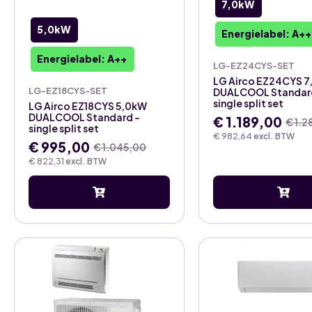
7,0kW
5,0kW
Energielabel: A++
Energielabel: A++
LG-EZ24CYS-SET
LG Airco EZ24CYS 
LG-EZ18CYS-SET
DUALCOOL Standar
single split set
LG Airco EZ18CYS 5,0kW
DUALCOOL Standard –
€
1.189,00
€
1.2
Oorspronkelij
Huidige
single split set
€
982,64
excl. BTW
prijs
prijs
€
995,00
€
1.045,00
Oorspronkelijke
Huidige
was:
is:
€
822,31
excl. BTW
prijs
prijs
€ 1.288,00.
€ 1.189,00.
was:
is:
€ 1.045,00.
€ 995,00.