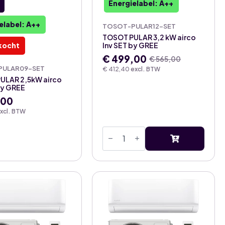
Energielabel: A++
elabel: A++
TOSOT-PULAR12-SET
TOSOT PULAR 3,2 kW airco
kocht
Inv SET by GREE
€
499,00
€
565,00
Oorspronkelijke
Huidige
PULAR09-SET
€
412,40
excl. BTW
prijs
prijs
ULAR 2,5kW airco
was:
is:
by GREE
€ 565,00.
€ 499,00.
,00
xcl. BTW
TOSOT
PULAR
3,2
kW
airco
Inv
SET
by
GREE
aantal