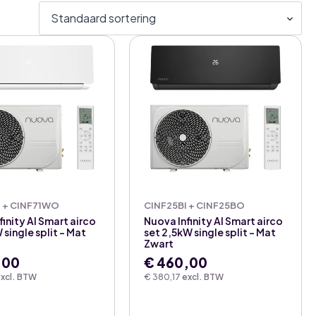
I + CINF71WO
CINF25BI + CINF25BO
finity AI Smart airco
Nuova Infinity AI Smart airco
 single split – Mat
set 2,5kW single split – Mat
Zwart
,00
€
460,00
xcl. BTW
€
380,17
excl. BTW