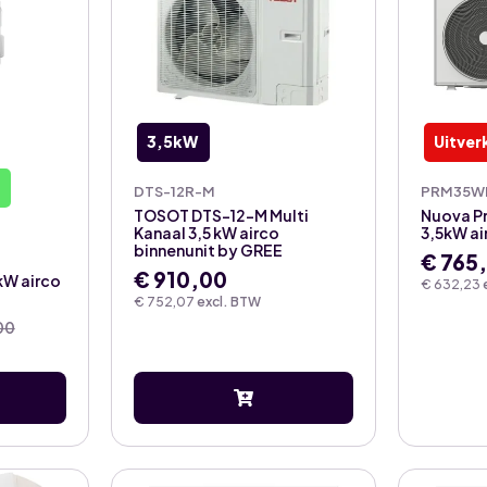
3,5kW
Uitver
DTS-12R-M
PRM35WF
TOSOT DTS-12-M Multi
Nuova P
Kanaal 3,5 kW airco
3,5kW air
binnenunit by GREE
€
765
€
910,00
kW airco
€
632,23
€
752,07
excl. BTW
00
ke