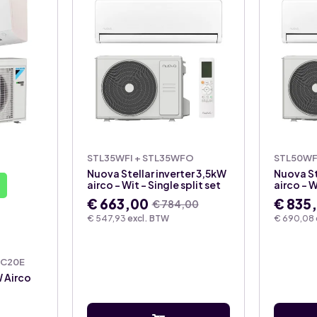
STL35WFI + STL35WFO
STL50WF
Nuova Stellar inverter 3,5kW
Nuova St
airco – Wit – Single split set
airco – W
€
663,00
€
835
€
784,00
Oorspronkelijke
Huidige
Oorsp
Huidi
€
547,93
excl. BTW
€
690,08
prijs
prijs
prijs
prijs
was:
is:
was:
is:
€ 784,00.
€ 663,00.
€ 997
€ 835
XC20E
W Airco