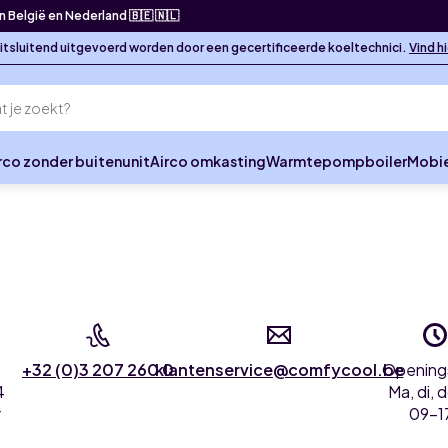
in België en Nederland 🇧🇪 🇳🇱
 uitsluitend uitgevoerd worden door een gecertificeerde koeltechnici.
Vind h
rco zonder buitenunit
Airco omkasting
Warmtepompboiler
Mobie
+32 (0)3 207 260 0
klantenservice@comfycool.be
Opening
4
Ma, di, d
r
09-1