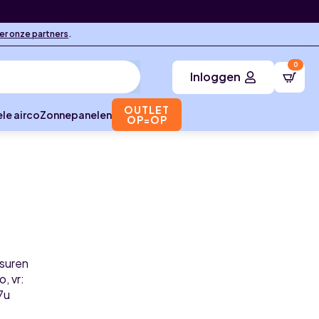
ier onze partners
.
0
Inloggen
OUTLET
le airco
Zonnepanelen
OP=OP
suren
o, vr:
7u