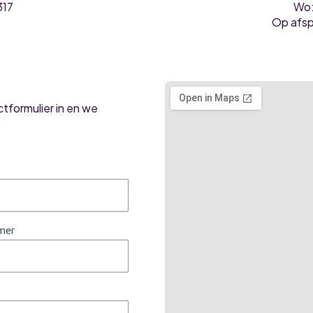
17
Wo
Op afsp
ctformulier in en we
mer