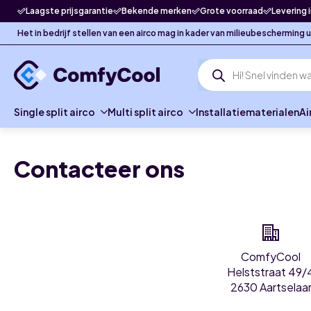
Laagste prijsgarantie
Bekende merken
Grote voorraad
Levering 
Het in bedrijf stellen van een airco mag in kader van milieubescherming
Producten
zoeken
Single split airco
Multi split airco
Installatiematerialen
Ai
Contacteer ons
ComfyCool
Helststraat 49/
2630 Aartselaa