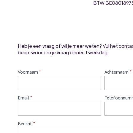
BTW BE08018973
Heb je een vraag of wil je meer weten? Vul het conta
beantwoorden je vraag binnen 1 werkdag.
Voornaam
*
Achternaam
*
Email
*
Telefoonnum
Bericht
*