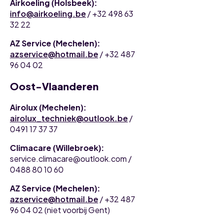
Airkoeling (Holsbeek):
info@airkoeling.be
/ +32 498 63
32 22
AZ Service (Mechelen):
azservice@hotmail.be
/ +32 487
96 04 02
Oost-Vlaanderen
Airolux (Mechelen):
airolux_techniek@outlook.be
/
0491 17 37 37
Climacare (Willebroek):
service.climacare@outlook.com /
0488 80 10 60
AZ Service (Mechelen):
azservice@hotmail.be
/ +32 487
96 04 02 (niet voorbij Gent)