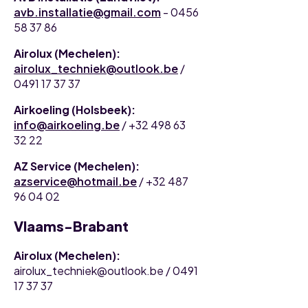
avb.installatie@gmail.com
- 0456
58 37 86
Airolux (Mechelen):
airolux_techniek@outlook.be
/
0491 17 37 37
Airkoeling (Holsbeek):
info@airkoeling.be
/ +32 498 63
32 22
AZ Service (Mechelen):
azservice@hotmail.be
/ +32 487
96 04 02
Vlaams-Brabant
Airolux (Mechelen):
airolux_techniek@outlook.be / 0491
17 37 37