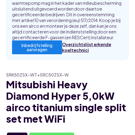
warmtepomp mag in het kader van milieubescherming
uitsluitend uitgevoerd worden door daartoe
gecertificeerde bedrijven. Dit in overeenstemming
met artikel 10 van verordening (eu) 517/2014. Koop je bij
ons een airco en monteer je deze zelf, dan kan je ons
altijd contacteren voor de indienststelling door een
gecertificeerde F-gassen (en RESCert) installateur.
Overzichtslijst erkende
Inbedrijfstelling
aanvragen
koeltechnici
SRK50ZSX-WT+SRC50ZSX-W
Mitsubishi Heavy
Diamond Hyper 5,0kW
airco titanium single split
set met WiFi