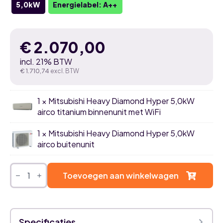
5,0kW
Energielabel: A++
€
2.070,00
incl. 21% BTW
€
1.710,74
excl. BTW
1 × Mitsubishi Heavy Diamond Hyper 5,0kW
airco titanium binnenunit met WiFi
1 × Mitsubishi Heavy Diamond Hyper 5,0kW
airco buitenunit
Mitsubishi
Heavy
Toevoegen aan winkelwagen
Diamond
Hyper
5,0kW
airco
titanium
Specificaties
single