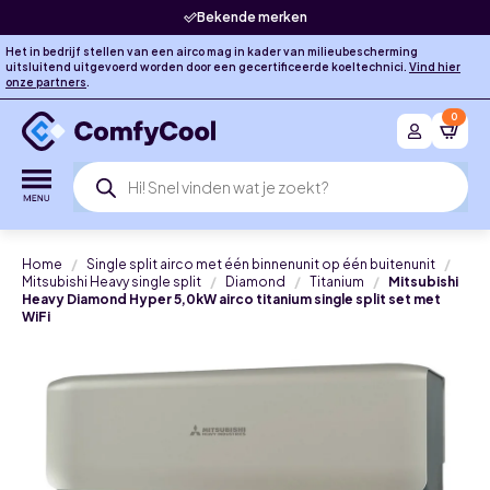
Bekende merken
Het in bedrijf stellen van een airco mag in kader van milieubescherming
uitsluitend uitgevoerd worden door een gecertificeerde koeltechnici.
Vind hier
onze partners
.
0
Producten
zoeken
Home
Single split airco met één binnenunit op één buitenunit
Mitsubishi Heavy single split
Diamond
Titanium
Mitsubishi
Heavy Diamond Hyper 5,0kW airco titanium single split set met
WiFi