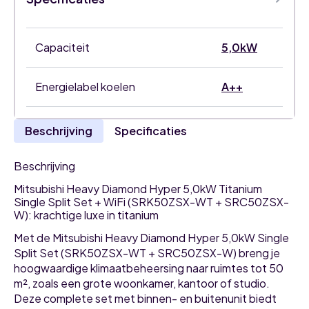
split
set
met
WiFi
Capaciteit
5,0kW
aantal
Energielabel koelen
A++
Beschrijving
Specificaties
Beschrijving
Mitsubishi Heavy Diamond Hyper 5,0kW Titanium
Single Split Set + WiFi (SRK50ZSX-WT + SRC50ZSX-
W): krachtige luxe in titanium
Met de Mitsubishi Heavy Diamond Hyper 5,0kW Single
Split Set (SRK50ZSX-WT + SRC50ZSX-W) breng je
hoogwaardige klimaatbeheersing naar ruimtes tot 50
m², zoals een grote woonkamer, kantoor of studio.
Deze complete set met binnen- en buitenunit biedt