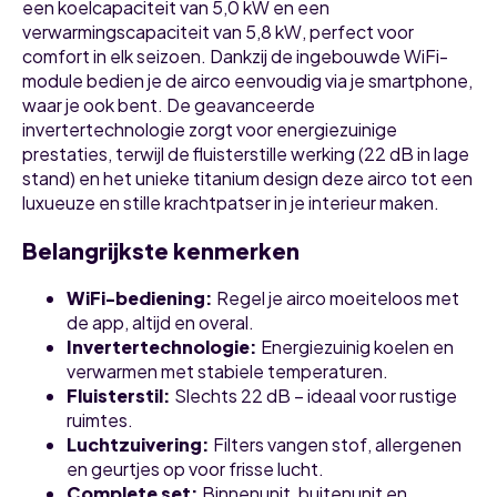
een koelcapaciteit van 5,0 kW en een
verwarmingscapaciteit van 5,8 kW, perfect voor
comfort in elk seizoen. Dankzij de ingebouwde WiFi-
module bedien je de airco eenvoudig via je smartphone,
waar je ook bent. De geavanceerde
invertertechnologie zorgt voor energiezuinige
prestaties, terwijl de fluisterstille werking (22 dB in lage
stand) en het unieke titanium design deze airco tot een
luxueuze en stille krachtpatser in je interieur maken.
Belangrijkste kenmerken
WiFi-bediening:
Regel je airco moeiteloos met
de app, altijd en overal.
Invertertechnologie:
Energiezuinig koelen en
verwarmen met stabiele temperaturen.
Fluisterstil:
Slechts 22 dB – ideaal voor rustige
ruimtes.
Luchtzuivering:
Filters vangen stof, allergenen
en geurtjes op voor frisse lucht.
Complete set:
Binnenunit, buitenunit en