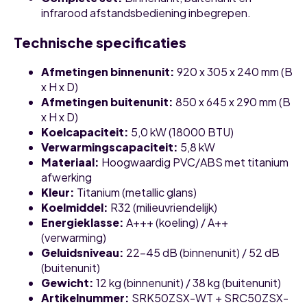
infrarood afstandsbediening inbegrepen.
Technische specificaties
Afmetingen binnenunit:
920 x 305 x 240 mm (B
x H x D)
Afmetingen buitenunit:
850 x 645 x 290 mm (B
x H x D)
Koelcapaciteit:
5,0 kW (18000 BTU)
Verwarmingscapaciteit:
5,8 kW
Materiaal:
Hoogwaardig PVC/ABS met titanium
afwerking
Kleur:
Titanium (metallic glans)
Koelmiddel:
R32 (milieuvriendelijk)
Energieklasse:
A+++ (koeling) / A++
(verwarming)
Geluidsniveau:
22-45 dB (binnenunit) / 52 dB
(buitenunit)
Gewicht:
12 kg (binnenunit) / 38 kg (buitenunit)
Artikelnummer:
SRK50ZSX-WT + SRC50ZSX-