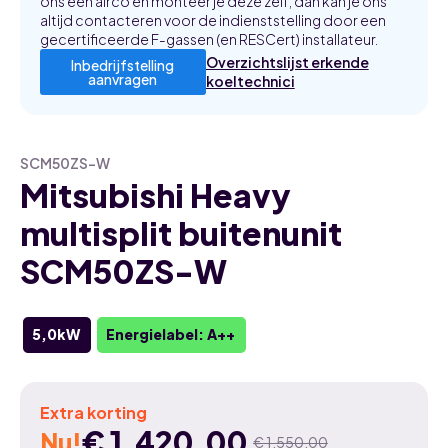
ons een airco en monteer je deze zelf, dan kan je ons
altijd contacteren voor de indienststelling door een
gecertificeerde F-gassen (en RESCert) installateur.
Overzichtslijst erkende
Inbedrijfstelling
aanvragen
koeltechnici
SCM50ZS-W
Mitsubishi Heavy
multisplit buitenunit
SCM50ZS-W
5,0kW
Energielabel: A++
Extra korting
€
1.420,00
Nu!
€
1.550,00