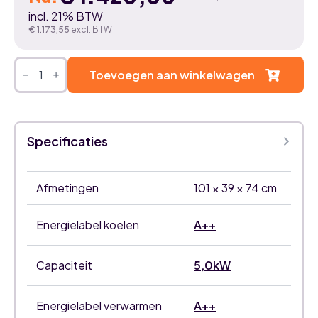
Oorspronkelijke
Huidige
incl. 21% BTW
prijs
prijs
€
1.173,55
excl. BTW
was:
is:
Mitsubishi
Heavy
Toevoegen aan winkelwagen
€ 1.550,00.
€ 1.420,00.
multisplit
buitenunit
SCM50ZS-
W
aantal
Specificaties
Afmetingen
101 × 39 × 74 cm
Energielabel koelen
A++
Capaciteit
5,0kW
Energielabel verwarmen
A++