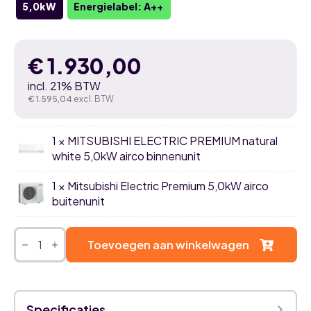
5,0kW
Energielabel: A++
€
1.930,00
incl. 21% BTW
€
1.595,04
excl. BTW
1 × MITSUBISHI ELECTRIC PREMIUM natural
white 5,0kW airco binnenunit
1 × Mitsubishi Electric Premium 5,0kW airco
buitenunit
Mitsubishi
Electric
Toevoegen aan winkelwagen
Premium
natural
white
5,0kW
airco
Specificaties
single