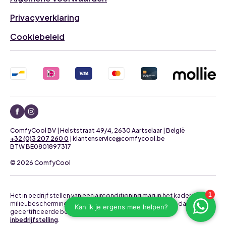
Privacyverklaring
Cookiebeleid
ComfyCool BV | Helststraat 49/4, 2630 Aartselaar | België
+32 (0)3 207 260 0
| klantenservice@comfycool.be
BTW BE0801897317
© 2026 ComfyCool
Het in bedrijf stellen van een airconditioning mag in het kader van
milieubescherming uitsluitend uitgevoerd worden door daartoe
gecertificeerde bedrijven.
Neem contact op voor een
inbedrijfstelling
.