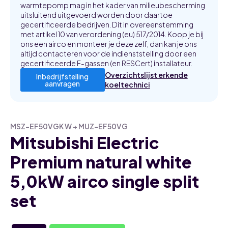
warmtepomp mag in het kader van milieubescherming
uitsluitend uitgevoerd worden door daartoe
gecertificeerde bedrijven. Dit in overeenstemming
met artikel 10 van verordening (eu) 517/2014. Koop je bij
ons een airco en monteer je deze zelf, dan kan je ons
altijd contacteren voor de indienststelling door een
gecertificeerde F-gassen (en RESCert) installateur.
Overzichtslijst erkende
Inbedrijfstelling
aanvragen
koeltechnici
MSZ-EF50VGK W + MUZ-EF50VG
Mitsubishi Electric
Premium natural white
5,0kW airco single split
set