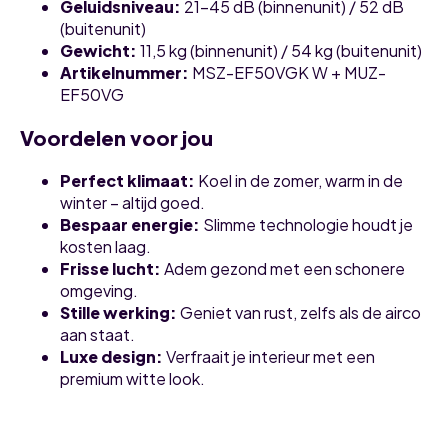
Geluidsniveau
:
21-45 dB (binnenunit) / 52 dB
(buitenunit)
Gewicht
:
11,5 kg (binnenunit) / 54 kg (buitenunit)
Artikelnummer
:
MSZ-EF50VGK W + MUZ-
EF50VG
Voordelen voor jou
Perfect klimaat
:
Koel in de zomer, warm in de
winter – altijd goed.
Bespaar energie
:
Slimme technologie houdt je
kosten laag.
Frisse lucht
:
Adem gezond met een schonere
omgeving.
Stille werking
:
Geniet van rust, zelfs als de airco
aan staat.
Luxe design
:
Verfraait je interieur met een
premium witte look.