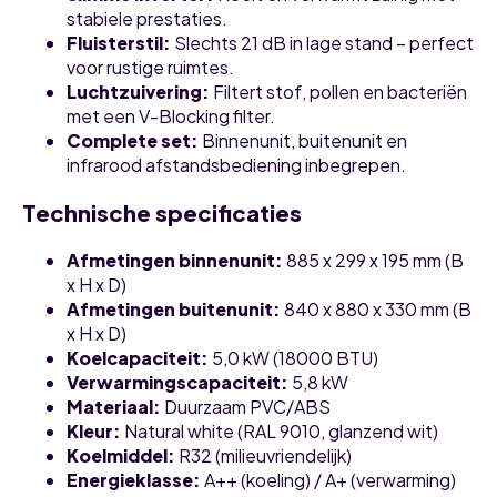
stabiele prestaties.
Fluisterstil
:
Slechts 21 dB in lage stand – perfect
voor rustige ruimtes.
Luchtzuivering
:
Filtert stof, pollen en bacteriën
met een V-Blocking filter.
Complete set
:
Binnenunit, buitenunit en
infrarood afstandsbediening inbegrepen.
Technische specificaties
Afmetingen binnenunit
:
885 x 299 x 195 mm (B
x H x D)
Afmetingen buitenunit
:
840 x 880 x 330 mm (B
x H x D)
Koelcapaciteit
:
5,0 kW (18000 BTU)
Verwarmingscapaciteit
:
5,8 kW
Materiaal
:
Duurzaam PVC/ABS
Kleur
:
Natural white (RAL 9010, glanzend wit)
Koelmiddel
:
R32 (milieuvriendelijk)
Energieklasse
:
A++ (koeling) / A+ (verwarming)