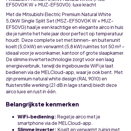
EF50VGK W + MUZ-EF50VG): luxe kracht
Met de Mitsubishi Electric Premium Natural White
5,0kW Single Split Set (MSZ-EF50VGK W + MUZ-
EF50VG) haal je een krachtige en elegante airco in huis
die je ruimte het hele jaar door perfect op temperatuur
houdt. Deze complete set met binnen- en buitenunit
koelt (5,0 kW) en verwarmt (5,8 kW) ruimtes tot 50 m² –
ideaal voor je woonkamer, kantoor of grote slaapkamer.
De slimme invertertechnologie zorgt voor een laag
energieverbruik, terwijl de ingebouwde WiFi je laat
bedienen via de MELCloud-app, waar je ook bent. Met
zijn premium natural white design (RAL 9010) en
fluisterstille werking (21 dB in lage stand) biedt deze
airco luxe en rust in één.
Belangrijkste kenmerken
WiFi-bediening
:
Regel je airco met je
smartphone via de MELCloud-app.
Slimme inverter
:
Koelt en verwarmt zuinig met