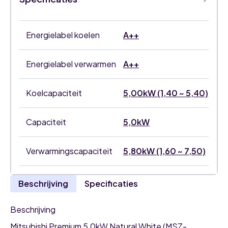
split
set
aantal
Energielabel koelen
A++
Energielabel verwarmen
A++
Koelcapaciteit
5,00kW (1,40 ~ 5,40)
Capaciteit
5,0kW
Verwarmingscapaciteit
5,80kW (1,60 ~ 7,50)
Beschrijving
Specificaties
Beschrijving
Mitsubishi Premium 5,0kW Natural White (MSZ-