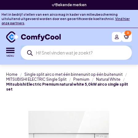
Bekende merken
Het in bedrijf stellen van een airco mag in kader van milieubescherming
uitsluitend uitgevoerd worden door een gecertificeerde koeltechnici.
Vind hier
onze partners
.
0
Producten
zoeken
Home
Single split airco met één binnenunit op één buitenunit
MITSUBISHI ELECTRIC Single Split
Premium
Natural White
Mitsubishi Electric Premium natural white 5,0kW airco single split
set