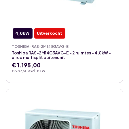
4,0kW
Uitverkocht
TOSHIBA-RAS-2M14G3AVG-E
Toshiba RAS-2M14G3AVG-E – 2 ruimtes – 4,0kW –
airco multisplit buitenunit
€
1.195,00
€
987,60
excl. BTW