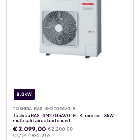
buitenunit
aantal
8,0kW
TOSHIBA-RAS-4M27G3AVG-E
Toshiba RAS-4M27G3AVG-E – 4 ruimtes – 8kW –
multisplit airco buitenunit
€
2.099,00
€
2.200,00
Oorspronkelijke
Huidige
€
1.734,71
excl. BTW
prijs
prijs