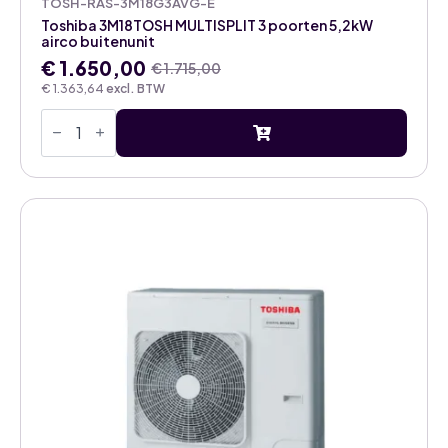
TOSH-RAS-3M18G3AVG-E
Toshiba 3M18TOSH MULTISPLIT 3 poorten 5,2kW
airco buitenunit
€
1.650,00
€
1.715,00
Oorspronkelijke
Huidige
€
1.363,64
excl. BTW
prijs
prijs
Toshiba
was:
is:
3M18TOSH
€ 1.715,00.
€ 1.650,00.
MULTISPLIT
3
poorten
5,2kW
airco
buitenunit
aantal