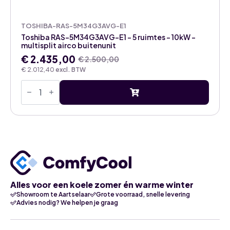
TOSHIBA-RAS-5M34G3AVG-E1
Toshiba RAS-5M34G3AVG-E1 – 5 ruimtes – 10kW –
multisplit airco buitenunit
€
2.435,00
€
2.500,00
Oorspronkelijke
Huidige
€
2.012,40
excl. BTW
prijs
prijs
Toshiba
was:
is:
RAS-
€ 2.500,00.
€ 2.435,00.
5M34G3AVG-
E1
-
5
ruimtes
-
10kW
-
multisplit
airco
buitenunit
Alles voor een koele zomer én warme winter
aantal
Showroom te Aartselaar
Grote voorraad, snelle levering
Advies nodig? We helpen je graag