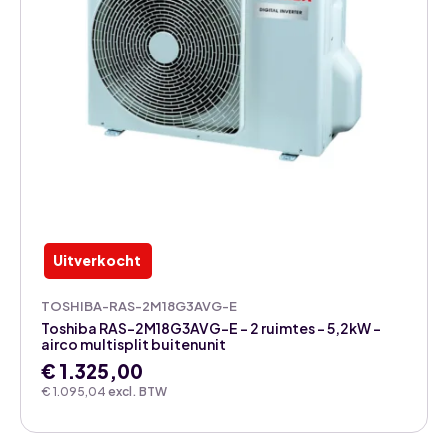
Uitverkocht
TOSHIBA-RAS-2M18G3AVG-E
Toshiba RAS-2M18G3AVG-E – 2 ruimtes – 5,2kW –
airco multisplit buitenunit
€
1.325,00
€
1.095,04
excl. BTW