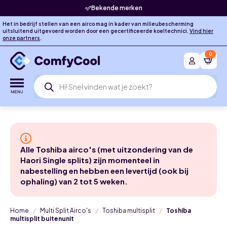
Bekende merken
Het in bedrijf stellen van een airco mag in kader van milieubescherming
uitsluitend uitgevoerd worden door een gecertificeerde koeltechnici.
Vind hier
onze partners
.
0
Producten
zoeken
Alle Toshiba airco's (met uitzondering van de
Haori Single splits) zijn momenteel in
nabestelling en hebben een levertijd (ook bij
ophaling) van 2 tot 5 weken.
Home
Multi Split Airco's
Toshiba multisplit
Toshiba
multisplit buitenunit