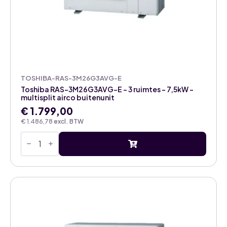
TOSHIBA-RAS-3M26G3AVG-E
Toshiba RAS-3M26G3AVG-E – 3 ruimtes – 7,5kW –
multisplit airco buitenunit
€
1.799,00
€
1.486,78
excl. BTW
Toshiba
RAS-
3M26G3AVG-
E
-
3
ruimtes
-
7,5kW
-
multisplit
airco