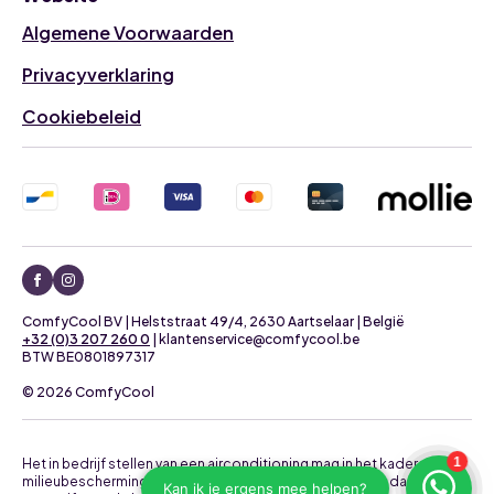
Algemene Voorwaarden
Privacyverklaring
Cookiebeleid
ComfyCool BV | Helststraat 49/4, 2630 Aartselaar | België
+32 (0)3 207 260 0
| klantenservice@comfycool.be
BTW BE0801897317
© 2026 ComfyCool
Het in bedrijf stellen van een airconditioning mag in het kader van
milieubescherming uitsluitend uitgevoerd worden door daartoe