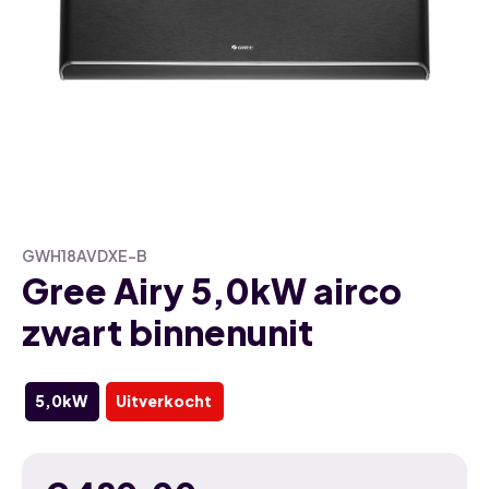
GWH18AVDXE-B
Gree Airy 5,0kW airco
zwart binnenunit
5,0kW
Uitverkocht