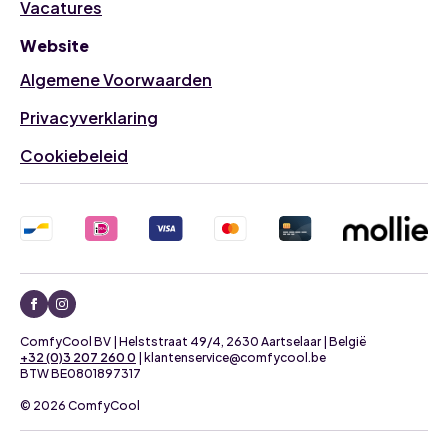
Vacatures
Website
Algemene Voorwaarden
Privacyverklaring
Cookiebeleid
ComfyCool BV | Helststraat 49/4, 2630 Aartselaar | België
+32 (0)3 207 260 0
| klantenservice@comfycool.be
BTW BE0801897317
© 2026 ComfyCool