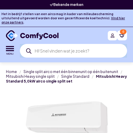
Bekende merken
Het in bedrijf stellen van een airco mag in kader van milieubescherming
uitsluitend uitgevoerd worden door een gecertificeerde koeltechnici.
Vind hier
onze partners
.
0
Producten
zoeken
Home
Single split airco met één binnenunit op één buitenunit
Mitsubishi Heavy single split
Single Standard
Mitsubishi Heavy
Standard 5,0kW airco single split set