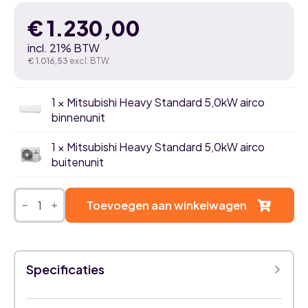
€
1.230,00
incl. 21% BTW
€
1.016,53
excl. BTW
1 × Mitsubishi Heavy Standard 5,0kW airco
binnenunit
1 × Mitsubishi Heavy Standard 5,0kW airco
buitenunit
Mitsubishi
Heavy
Toevoegen aan winkelwagen
Standard
5,0kW
airco
single
split
Specificaties
set
aantal