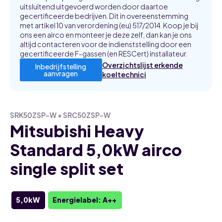
uitsluitend uitgevoerd worden door daartoe
gecertificeerde bedrijven. Dit in overeenstemming
met artikel 10 van verordening (eu) 517/2014. Koop je bij
ons een airco en monteer je deze zelf, dan kan je ons
altijd contacteren voor de indienststelling door een
gecertificeerde F-gassen (en RESCert) installateur.
Overzichtslijst erkende
Inbedrijfstelling
aanvragen
koeltechnici
SRK50ZSP-W + SRC50ZSP-W
Mitsubishi Heavy
Standard 5,0kW airco
single split set
5,0kW
Energielabel: A++