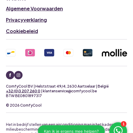
Algemene Voorwaarden
Privacyverklaring
Cookiebeleid
ComfyCool BV | Helststraat 49/4, 2630 Aartselaar | België
+32 (0)3 207 260 0
| klantenservice@comfycool.be
BTW BE0801897317
© 2026 ComfyCool
Het in bedrijf stellen van een airconditioning mag in het kader van
milieubescherming uitsluitend uitgevoerd worden door daartoe