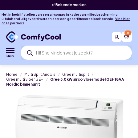
Bekende merken
Het in bedrijf stellen van een airco mag in kader van milieubescherming
uitsluitend uitgevoerd worden door een gecertificeerde koeltechnici.
Vind hier
onze partners
.
0
Producten
zoeken
Home
Multi Split Airco's
Gree multisplit
Gree multi vloer GEH
Gree 5,0kW airco vloermodel GEH18AA
Nordic binnenunit