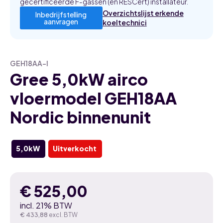
gecertificeerde F-gassen (en RESCert) installateur.
Overzichtslijst erkende
Inbedrijfstelling
aanvragen
koeltechnici
GEH18AA-I
Gree 5,0kW airco
vloermodel GEH18AA
Nordic binnenunit
5,0kW
Uitverkocht
€
525,00
incl. 21% BTW
€
433,88
excl. BTW