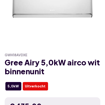
GWH18AVDXE
Gree Airy 5,0kW airco wit
binnenunit
5,0kW
Uitverkocht