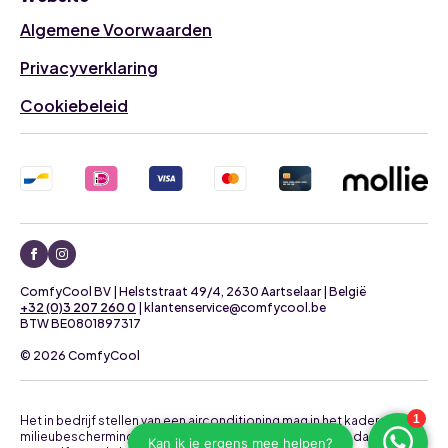
Algemene Voorwaarden
Privacyverklaring
Cookiebeleid
ComfyCool BV | Helststraat 49/4, 2630 Aartselaar | België
+32 (0)3 207 260 0
| klantenservice@comfycool.be
BTW BE0801897317
© 2026 ComfyCool
Het in bedrijf stellen van een airconditioning mag in het kader van
milieubescherming uitsluitend uitgevoerd worden door daartoe