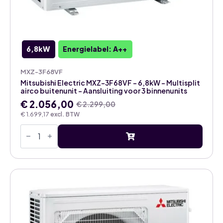
6,8kW
Energielabel: A++
MXZ-3F68VF
Mitsubishi Electric MXZ-3F68VF – 6,8kW – Multisplit
airco buitenunit – Aansluiting voor 3 binnenunits
€
2.056,00
€
2.299,00
Oorspronkelijke
Huidige
€
1.699,17
excl. BTW
prijs
prijs
Mitsubishi
was:
is:
Electric
€ 2.299,00.
€ 2.056,00.
MXZ-
3F68VF
-
6,8kW
-
Multisplit
airco
buitenunit
-
Aansluiting