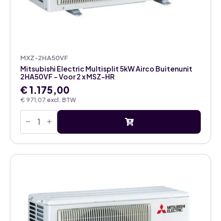
MXZ-2HA50VF
Mitsubishi Electric Multisplit 5kW Airco Buitenunit
2HA50VF – Voor 2 x MSZ-HR
€
1.175,00
€
971,07
excl. BTW
Mitsubishi
Electric
Multisplit
5kW
Airco
Buitenunit
2HA50VF
-
Voor
2
x
MSZ-
HR
aantal