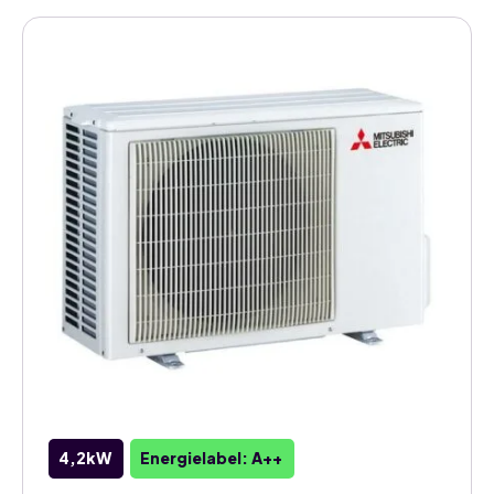
Buitenunit
3HA50VF
–
Voor
3
x
MSZ-
HR
aantal
4,2kW
Energielabel: A++