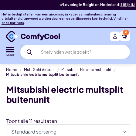
Levering in België en Nederland 🇧🇪 🇳🇱
Het in bedrijf stellen van een airco mag in kader van milieubescherming
uitsluitend uitgevoerd worden door een gecertificeerde koeltechnici.
Vind hier
onze partners
.
0
Producten
zoeken
Home
Multi Split Airco's
Mitsubishi Electric multisplit
Mitsubishi electric multsplit buitenunit
Mitsubishi electric multsplit
buitenunit
Toont alle 11 resultaten