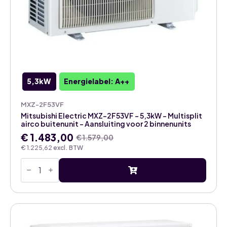
5,3kW
Energielabel: A++
MXZ-2F53VF
Mitsubishi Electric MXZ-2F53VF – 5,3kW – Multisplit
airco buitenunit – Aansluiting voor 2 binnenunits
€
1.483,00
€
1.579,00
Oorspronkelijke
Huidige
€
1.225,62
excl. BTW
prijs
prijs
Mitsubishi
was:
is:
Electric
€ 1.579,00.
€ 1.483,00.
MXZ-
2F53VF
-
5,3kW
-
Multisplit
airco