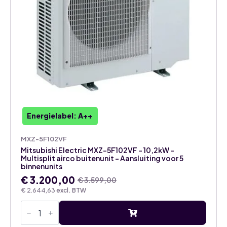
Energielabel: A++
MXZ-5F102VF
Mitsubishi Electric MXZ-5F102VF – 10,2kW –
Multisplit airco buitenunit – Aansluiting voor 5
binnenunits
€
3.200,00
€
3.599,00
Oorspronkelijke
Huidige
€
2.644,63
excl. BTW
prijs
prijs
Mitsubishi
was:
is:
Electric
€ 3.599,00.
€ 3.200,00.
MXZ-