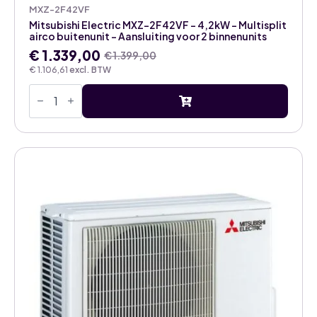
MXZ-2F42VF
Mitsubishi Electric MXZ-2F42VF – 4,2kW – Multisplit
airco buitenunit – Aansluiting voor 2 binnenunits
€
1.339,00
€
1.399,00
Oorspronkelijke
Huidige
€
1.106,61
excl. BTW
prijs
prijs
Mitsubishi
was:
is:
Electric
€ 1.399,00.
€ 1.339,00.
MXZ-
2F42VF
-
4,2kW
-
Multisplit
airco
buitenunit
-
Aansluiting
voor
2
binnenunits
aantal