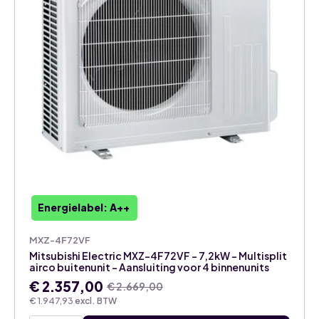
voor
3
binnenunits
aantal
Energielabel: A++
MXZ-4F72VF
Mitsubishi Electric MXZ-4F72VF – 7,2kW – Multisplit
airco buitenunit – Aansluiting voor 4 binnenunits
€
2.357,00
€
2.669,00
Oorspronkelijke
Huidige
€
1.947,93
excl. BTW
prijs
prijs