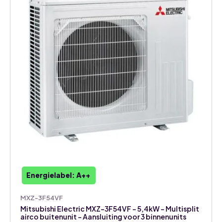
buitenunit
-
Aansluiting
voor
2
binnenunits
aantal
Energielabel: A++
MXZ-3F54VF
Mitsubishi Electric MXZ-3F54VF – 5,4kW – Multisplit
airco buitenunit – Aansluiting voor 3 binnenunits