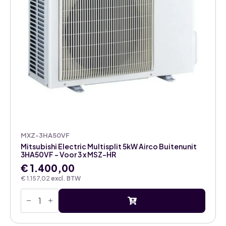
MXZ-3HA50VF
Mitsubishi Electric Multisplit 5kW Airco Buitenunit
3HA50VF – Voor 3 x MSZ-HR
€
1.400,00
€
1.157,02
excl. BTW
Mitsubishi
Electric
Multisplit
5kW
Airco