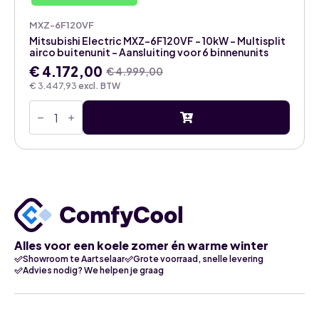
MXZ-6F120VF
Mitsubishi Electric MXZ-6F120VF – 10kW – Multisplit
airco buitenunit – Aansluiting voor 6 binnenunits
€
4.172,00
€
4.999,00
Oorspronkelijke
Huidige
€
3.447,93
excl. BTW
prijs
prijs
Mitsubishi
was:
is:
Electric
€ 4.999,00.
€ 4.172,00.
MXZ-
6F120VF
-
10kW
-
Multisplit
airco
buitenunit
-
Aansluiting
voor
Alles voor een koele zomer én warme winter
6
Showroom te Aartselaar
Grote voorraad, snelle levering
binnenunits
Advies nodig? We helpen je graag
aantal