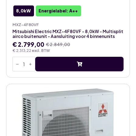
8,0kW
Energielabel: A++
MXZ-4F80VF
Mitsubishi Electric MXZ-4F80VF – 8,0kW – Multisplit
airco buitenunit – Aansluiting voor 4 binnenunits
€
2.799,00
€
2.849,00
Oorspronkelijke
Huidige
€
2.313,22
excl. BTW
prijs
prijs
Mitsubishi
was:
is:
Electric
€ 2.849,00.
€ 2.799,00.
MXZ-
4F80VF
-
8,0kW
-
Multisplit
airco
buitenunit
-
Aansluiting
voor
4
binnenunits
aantal