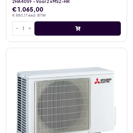
2HA40VF – Voor 2 x MSZ-HR
€
1.065,00
€
880,17
excl. BTW
Mitsubishi
Electric
Multisplit
4kW
Airco
Buitenunit
2HA40VF
–
Voor
2
x
MSZ-
HR
aantal