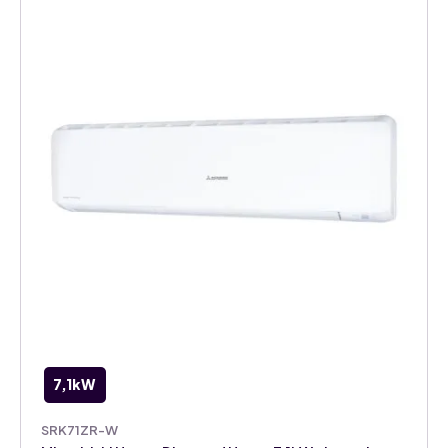
binnenunit
aantal
7,1kW
SRK71ZR-W