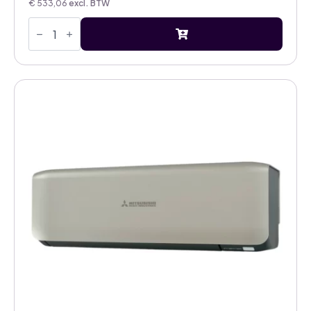
€
533,06
excl. BTW
Mitsubishi
Heavy
Diamond
Hyper
2,0kW
airco
titanium
binnenunit
met
WiFi
aantal