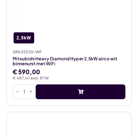
2,5kW
SRK25ZSX-WF
Mitsubishi Heavy Diamond Hyper 2,5kW airco wit
binnenunit met WiFi
€
590,00
€
487,60
excl. BTW
Mitsubishi
Heavy
Diamond
Hyper
2,5kW
airco
wit
binnenunit
met
WiFi
aantal