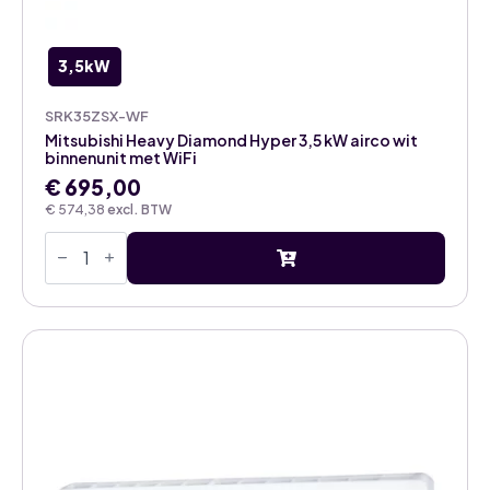
3,5kW
SRK35ZSX-WF
Mitsubishi Heavy Diamond Hyper 3,5 kW airco wit
binnenunit met WiFi
€
695,00
€
574,38
excl. BTW
Mitsubishi
Heavy
Diamond
Hyper
3,5
kW
airco
wit
binnenunit
met
WiFi
aantal