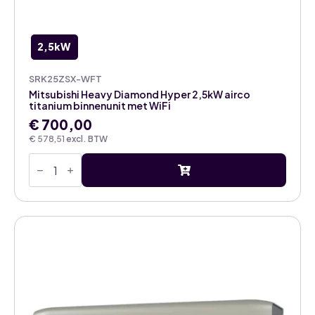
2,5kW
SRK25ZSX-WFT
Mitsubishi Heavy Diamond Hyper 2,5kW airco
titanium binnenunit met WiFi
€
700,00
€
578,51
excl. BTW
Mitsubishi
Heavy
Diamond
Hyper
2,5kW
airco
titanium
binnenunit
met
WiFi
aantal