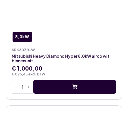
8,0kW
SRK80ZR-W
Mitsubishi Heavy Diamond Hyper 8,0kW airco wit
binnenunit
€
1.000,00
€
826,45
excl. BTW
Mitsubishi
Heavy
Diamond
Hyper
8,0kW
airco
wit
binnenunit
aantal