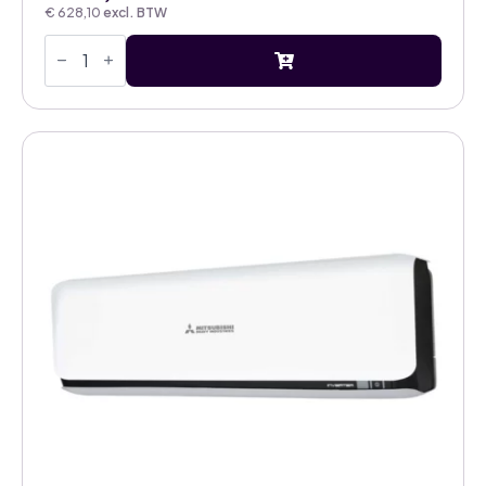
€
628,10
excl. BTW
Mitsubishi
Heavy
Diamond
Hyper
3,5kW
airco
black-
white
binnenunit
met
WiFi
aantal