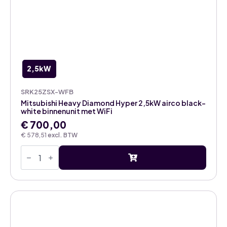
2,5kW
SRK25ZSX-WFB
Mitsubishi Heavy Diamond Hyper 2,5kW airco black-
white binnenunit met WiFi
€
700,00
€
578,51
excl. BTW
Mitsubishi
Heavy
Diamond
Hyper
2,5kW
airco
black-
white
binnenunit
met