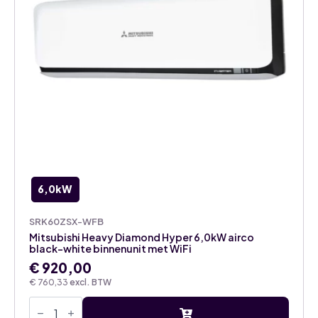
6,0kW
SRK60ZSX-WFB
Mitsubishi Heavy Diamond Hyper 6,0kW airco
black-white binnenunit met WiFi
€
920,00
€
760,33
excl. BTW
Mitsubishi
Heavy