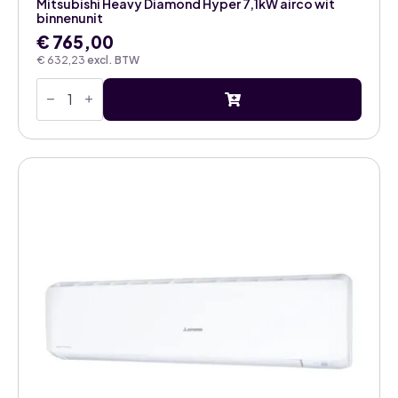
Mitsubishi Heavy Diamond Hyper 7,1kW airco wit
binnenunit
€
765,00
€
632,23
excl. BTW
Mitsubishi
Heavy
Diamond
Hyper
7,1kW
airco
wit
binnenunit
aantal