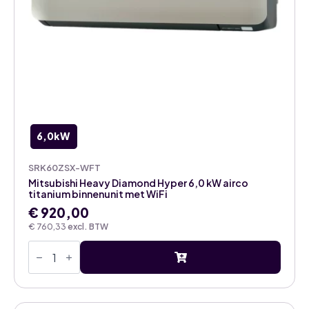
6,0kW
SRK60ZSX-WFT
Mitsubishi Heavy Diamond Hyper 6,0 kW airco
titanium binnenunit met WiFi
€
920,00
€
760,33
excl. BTW
Mitsubishi
Heavy
Diamond
Hyper
6,0
kW