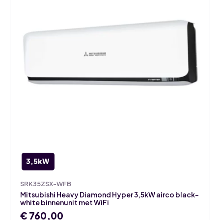
WiFi
aantal
3,5kW
SRK35ZSX-WFB
Mitsubishi Heavy Diamond Hyper 3,5kW airco black-
white binnenunit met WiFi
€
760,00