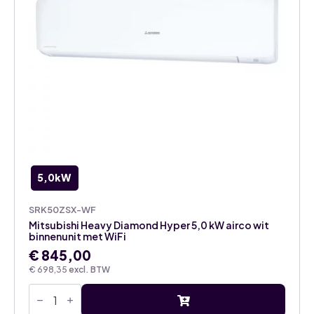
5,0kW
SRK50ZSX-WF
Mitsubishi Heavy Diamond Hyper 5,0 kW airco wit
binnenunit met WiFi
€
845,00
€
698,35
excl. BTW
Mitsubishi
Heavy
Diamond