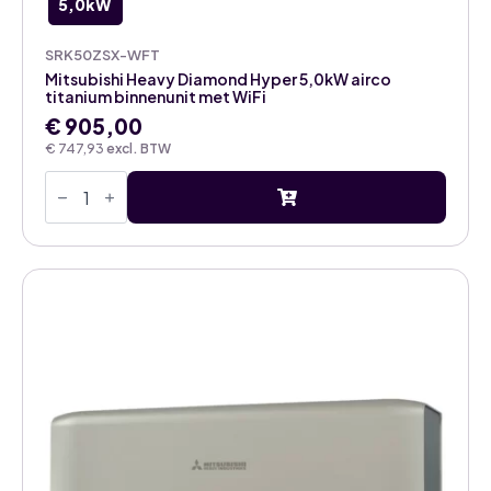
5,0kW
SRK50ZSX-WFT
Mitsubishi Heavy Diamond Hyper 5,0kW airco
titanium binnenunit met WiFi
€
905,00
€
747,93
excl. BTW
Mitsubishi
Heavy
Diamond
Hyper
5,0kW
airco
titanium
binnenunit
met
WiFi
aantal