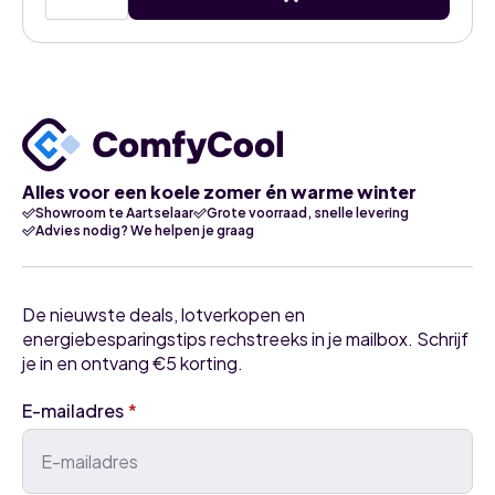
Diamond
Hyper
6,0kW
airco
black-
white
binnenunit
met
WiFi
aantal
Alles voor een koele zomer én warme winter
Showroom te Aartselaar
Grote voorraad, snelle levering
Advies nodig? We helpen je graag
De nieuwste deals, lotverkopen en
energiebesparingstips rechstreeks in je mailbox. Schrijf
je in en ontvang €5 korting.
E-mailadres
*