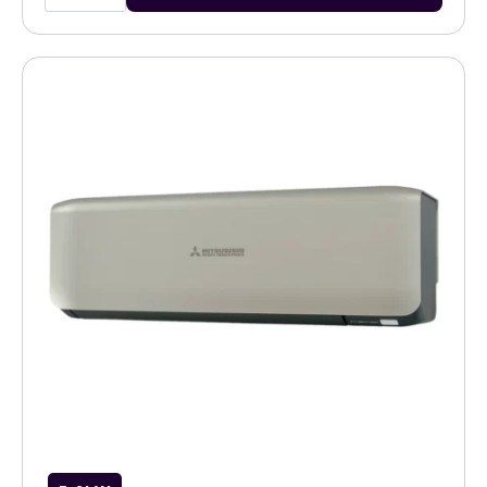
Diamond
Hyper
3,5kW
airco
titanium
binnenunit
met
WiFi
aantal