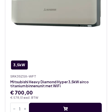
3,5kW
SRK35ZSX-WFT
Mitsubishi Heavy Diamond Hyper 3,5kW airco
titanium binnenunit met WiFi
€
700,00
€
578,51
excl. BTW
Mitsubishi
Heavy