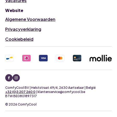
Vacatures
Website
Algemene Voorwaarden
Privacyverklaring
Cookiebeleid
ComfyCool BV | Helststraat 49/4, 2630 Aartselaar | België
+32 (0)3 207 260 0
| klantenservice@comfycool.be
BTW BE0801897317
© 2026 ComfyCool