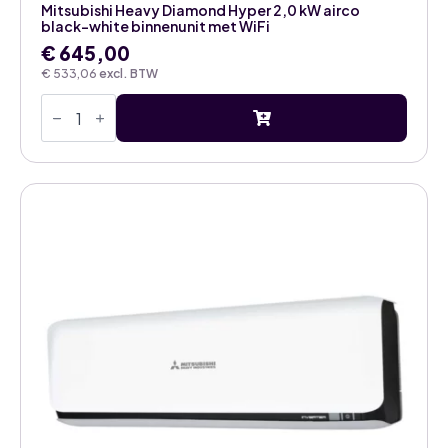
Mitsubishi Heavy Diamond Hyper 2,0 kW airco
black-white binnenunit met WiFi
€
645,00
€
533,06
excl. BTW
Mitsubishi
Heavy
Diamond
Hyper
2,0
kW
airco
black-
white
binnenunit
met
WiFi
aantal