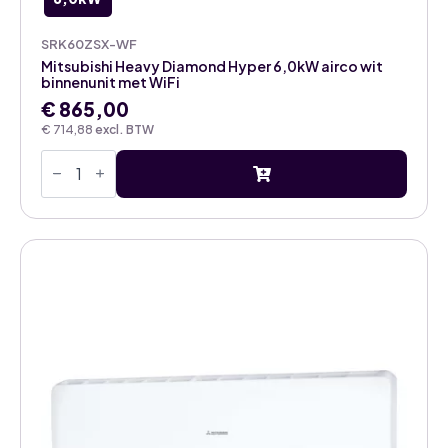
SRK60ZSX-WF
Mitsubishi Heavy Diamond Hyper 6,0kW airco wit
binnenunit met WiFi
€
865,00
€
714,88
excl. BTW
Mitsubishi
Heavy
Diamond
Hyper
6,0kW
airco
wit
binnenunit
met
WiFi
aantal