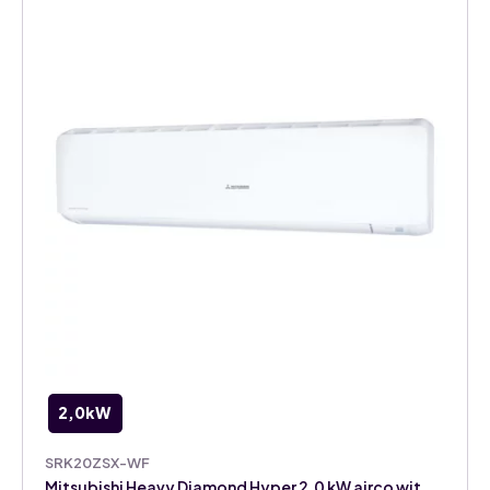
2,0kW
SRK20ZSX-WF
Mitsubishi Heavy Diamond Hyper 2,0 kW airco wit