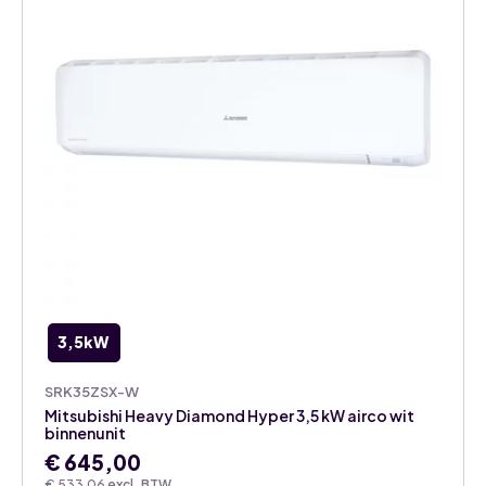
3,5kW
SRK35ZSX-W
Mitsubishi Heavy Diamond Hyper 3,5 kW airco wit
binnenunit
€
645,00
€
533,06
excl. BTW