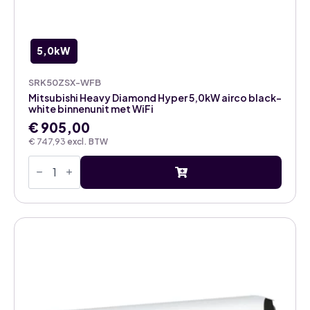
5,0kW
SRK50ZSX-WFB
Mitsubishi Heavy Diamond Hyper 5,0kW airco black-
white binnenunit met WiFi
€
905,00
€
747,93
excl. BTW
Mitsubishi
Heavy
Diamond
Hyper
5,0kW
airco
black-
white
binnenunit
met
WiFi
aantal