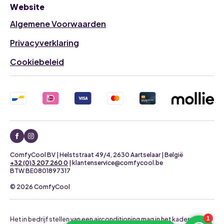
Website
Algemene Voorwaarden
Privacyverklaring
Cookiebeleid
ComfyCool BV | Helststraat 49/4, 2630 Aartselaar | België
+32 (0)3 207 260 0
| klantenservice@comfycool.be
BTW BE0801897317
© 2026 ComfyCool
Het in bedrijf stellen van een airconditioning mag in het kader van