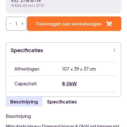
incl. 21% BTW
€
826,45
excl. BTW
Mitsubishi
Heavy
Toevoegen aan winkelwagen
Diamond
Hyper
8,0kW
airco
wit
Specificaties
binnenunit
aantal
Afmetingen
107 × 39 × 37 cm
Capaciteit
8,0kW
Beschrijving
Specificaties
Beschrijving
Mitsubishi Heavy Diamond Hyper 8,0kW wit binnenunit