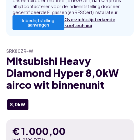
ons een airco en monteer je deze zelf, dan kan je ons
altijd contacteren voor de indienststelling door een
gecertificeerde F-gassen (en RESCert) installateur.
Overzichtslijst erkende
Inbedrijfstelling
aanvragen
koeltechnici
SRK80ZR-W
Mitsubishi Heavy
Diamond Hyper 8,0kW
airco wit binnenunit
8,0kW
€
1.000,00