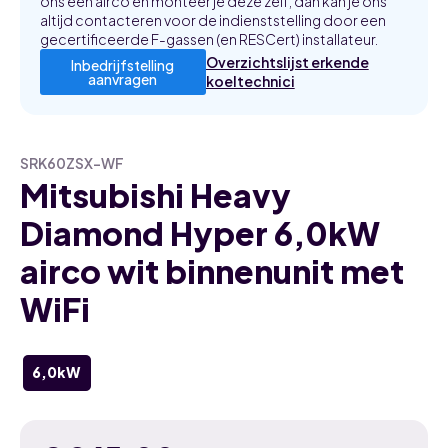
ons een airco en monteer je deze zelf, dan kan je ons
altijd contacteren voor de indienststelling door een
gecertificeerde F-gassen (en RESCert) installateur.
Overzichtslijst erkende
Inbedrijfstelling
aanvragen
koeltechnici
SRK60ZSX-WF
Mitsubishi Heavy
Diamond Hyper 6,0kW
airco wit binnenunit met
WiFi
6,0kW