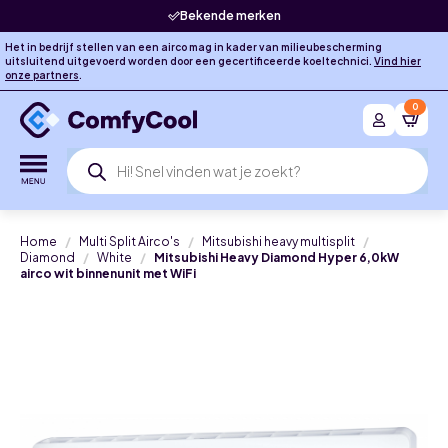
Bekende merken
Het in bedrijf stellen van een airco mag in kader van milieubescherming
uitsluitend uitgevoerd worden door een gecertificeerde koeltechnici.
Vind hier
onze partners
.
0
Producten
zoeken
Home
Multi Split Airco's
Mitsubishi heavy multisplit
Diamond
White
Mitsubishi Heavy Diamond Hyper 6,0kW
airco wit binnenunit met WiFi