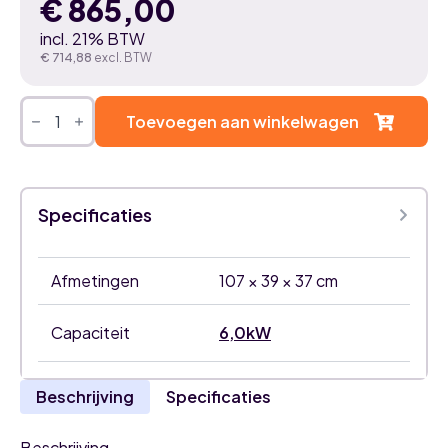
€
865,00
incl. 21% BTW
€
714,88
excl. BTW
Mitsubishi
Heavy
Toevoegen aan winkelwagen
Diamond
Hyper
6,0kW
airco
wit
Specificaties
binnenunit
met
WiFi
aantal
Afmetingen
107 × 39 × 37 cm
Capaciteit
6,0kW
Beschrijving
Specificaties
Beschrijving