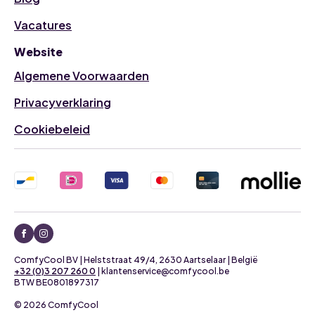
Vacatures
Website
Algemene Voorwaarden
Privacyverklaring
Cookiebeleid
ComfyCool BV | Helststraat 49/4, 2630 Aartselaar | België
+32 (0)3 207 260 0
| klantenservice@comfycool.be
BTW BE0801897317
© 2026 ComfyCool