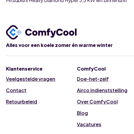
Mitsubishi Heavy Diamond Hyper 3,5 KW wit binnenunit
Alles voor een koele zomer én warme winter
Klantenservice
ComfyCool
Veelgestelde vragen
Doe-het-zelf
Contact
Airco indienststelling
Retourbeleid
Over ComfyCool
Blog
Vacatures