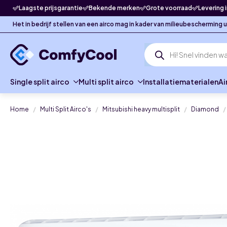
Laagste prijsgarantie
Bekende merken
Grote voorraad
Levering 
Het in bedrijf stellen van een airco mag in kader van milieubescherming
Producten
zoeken
Single split airco
Multi split airco
Installatiematerialen
Ai
Home
Multi Split Airco's
Mitsubishi heavy multisplit
Diamond