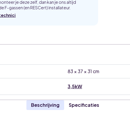
onteer je deze zelf, dan kan je ons altijd
e F-gassen (en RESCert) installateur.
technici
83 × 37 × 31 cm
3,5kW
Beschrijving
Specificaties