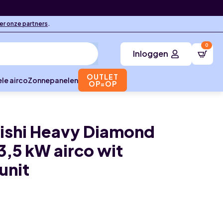
ier onze partners
.
0
Inloggen
OUTLET
le airco
Zonnepanelen
OP=OP
ishi Heavy Diamond
3,5 kW airco wit
unit