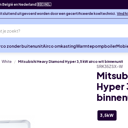
in België en Nederland 🇧🇪 🇳🇱
 uitsluitend uitgevoerd worden door een gecertificeerde koeltechnici.
Vind h
rco zonder buitenunit
Airco omkasting
Warmtepompboiler
Mobie
White
Mitsubishi Heavy Diamond Hyper 3,5 kW airco wit binnenunit
SRK35ZSX-W
Mitsub
Hyper 
binnen
3,5kW