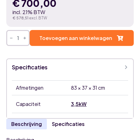
€
700,00
incl. 21% BTW
€
578,51
excl. BTW
Mitsubishi
Heavy
Toevoegen aan winkelwagen
Diamond
Hyper
3,5kW
airco
titanium
Specificaties
binnenunit
met
WiFi
aantal
Afmetingen
83 × 37 × 31 cm
Capaciteit
3,5kW
Beschrijving
Specificaties
Beschrijving