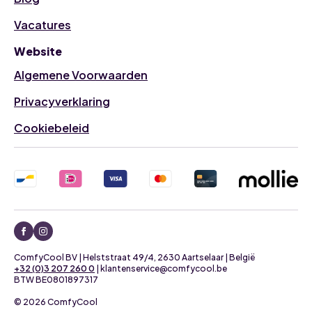
Vacatures
Website
Algemene Voorwaarden
Privacyverklaring
Cookiebeleid
ComfyCool BV | Helststraat 49/4, 2630 Aartselaar | België
+32 (0)3 207 260 0
| klantenservice@comfycool.be
BTW BE0801897317
© 2026 ComfyCool