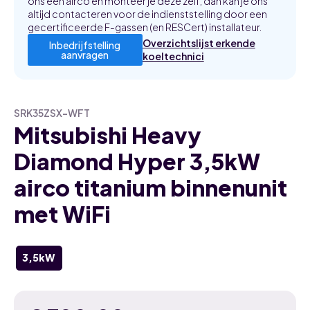
ons een airco en monteer je deze zelf, dan kan je ons
altijd contacteren voor de indienststelling door een
gecertificeerde F-gassen (en RESCert) installateur.
Overzichtslijst erkende
Inbedrijfstelling
aanvragen
koeltechnici
SRK35ZSX-WFT
Mitsubishi Heavy
Diamond Hyper 3,5kW
airco titanium binnenunit
met WiFi
3,5kW