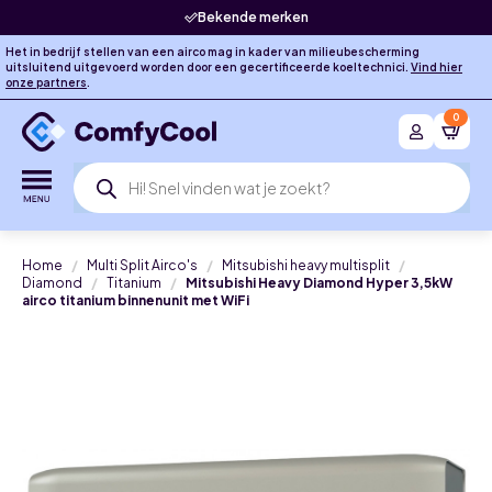
Bekende merken
Het in bedrijf stellen van een airco mag in kader van milieubescherming
uitsluitend uitgevoerd worden door een gecertificeerde koeltechnici.
Vind hier
onze partners
.
0
Producten
zoeken
Home
Multi Split Airco's
Mitsubishi heavy multisplit
Diamond
Titanium
Mitsubishi Heavy Diamond Hyper 3,5kW
airco titanium binnenunit met WiFi