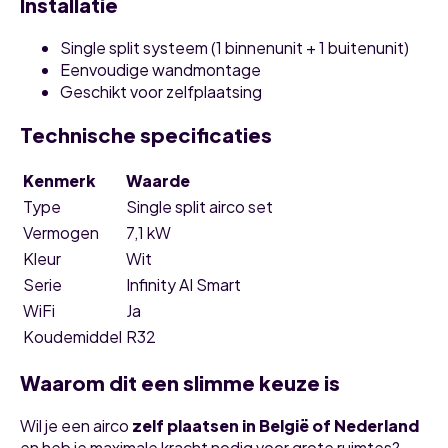
Installatie
Single split systeem (1 binnenunit + 1 buitenunit)
Eenvoudige wandmontage
Geschikt voor zelfplaatsing
Technische specificaties
Kenmerk
Waarde
Type
Single split airco set
Vermogen
7,1 kW
Kleur
Wit
Serie
Infinity AI Smart
WiFi
Ja
Koudemiddel
R32
Waarom dit een slimme keuze is
Wil je een airco
zelf plaatsen in België of Nederland
en heb je maximale kracht nodig voor grote ruimtes?