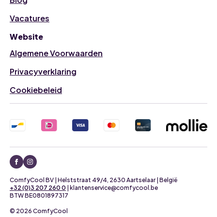
Vacatures
Website
Algemene Voorwaarden
Privacyverklaring
Cookiebeleid
ComfyCool BV | Helststraat 49/4, 2630 Aartselaar | België
+32 (0)3 207 260 0
| klantenservice@comfycool.be
BTW BE0801897317
© 2026 ComfyCool