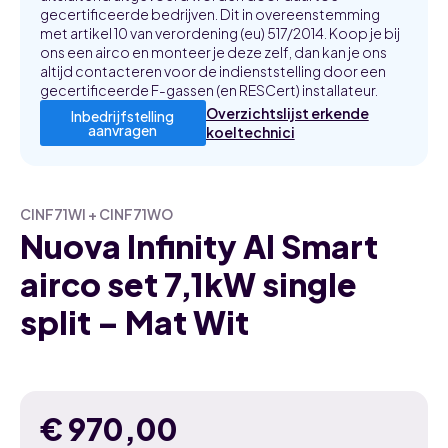
gecertificeerde bedrijven. Dit in overeenstemming
met artikel 10 van verordening (eu) 517/2014. Koop je bij
ons een airco en monteer je deze zelf, dan kan je ons
altijd contacteren voor de indienststelling door een
gecertificeerde F-gassen (en RESCert) installateur.
Overzichtslijst erkende
Inbedrijfstelling
aanvragen
koeltechnici
CINF71WI + CINF71WO
Nuova Infinity AI Smart
airco set 7,1kW single
split – Mat Wit
€
970,00