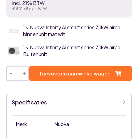
incl. 21% BTW
€
801,65
excl. BTW
1 × Nuova Infinity AI smart series 7,1kW airco
binnenunit mat wit
1 × Nuova Infinity AI smart series 7,1kW airco -
Buitenunit
Nuova
Infinity
Toevoegen aan winkelwagen
AI
Smart
airco
set
7,1kW
Specificaties
single
split
-
Mat
Wit
Merk
Nuova
aantal