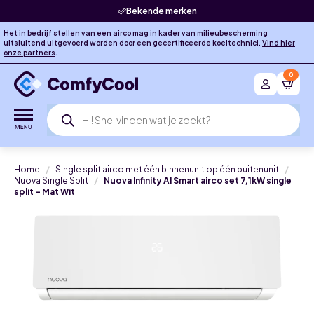
Bekende merken
Het in bedrijf stellen van een airco mag in kader van milieubescherming
uitsluitend uitgevoerd worden door een gecertificeerde koeltechnici.
Vind hier
onze partners
.
0
Producten
zoeken
Home
Single split airco met één binnenunit op één buitenunit
Nuova Single Split
Nuova Infinity AI Smart airco set 7,1kW single
split – Mat Wit