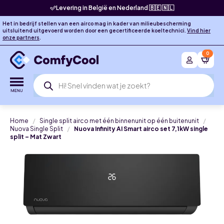
Levering in België en Nederland 🇧🇪 🇳🇱
Het in bedrijf stellen van een airco mag in kader van milieubescherming
uitsluitend uitgevoerd worden door een gecertificeerde koeltechnici.
Vind hier
onze partners
.
0
Producten
zoeken
Home
Single split airco met één binnenunit op één buitenunit
Nuova Single Split
Nuova Infinity AI Smart airco set 7,1kW single
split – Mat Zwart