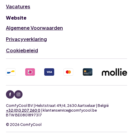
Vacatures
Website
Algemene Voorwaarden
Privacyverklaring
Cookiebeleid
ComfyCool BV | Helststraat 49/4, 2630 Aartselaar | België
+32 (0)3 207 260 0
| klantenservice@comfycool.be
BTW BE0801897317
© 2026 ComfyCool