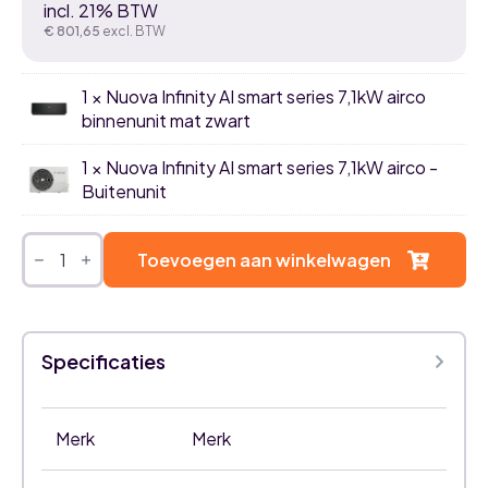
incl. 21% BTW
€
801,65
excl. BTW
1 × Nuova Infinity AI smart series 7,1kW airco
binnenunit mat zwart
1 × Nuova Infinity AI smart series 7,1kW airco -
Buitenunit
Nuova
Infinity
Toevoegen aan winkelwagen
AI
Smart
airco
set
7,1kW
Specificaties
single
split
-
Mat
Zwart
Merk
Merk
aantal