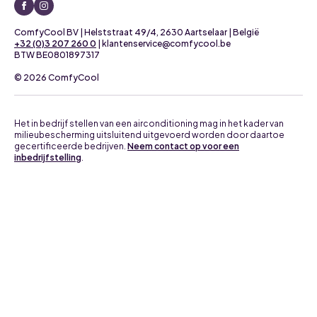
ComfyCool BV | Helststraat 49/4, 2630 Aartselaar | België
+32 (0)3 207 260 0
| klantenservice@comfycool.be
BTW BE0801897317
© 2026 ComfyCool
Het in bedrijf stellen van een airconditioning mag in het kader van
milieubescherming uitsluitend uitgevoerd worden door daartoe
gecertificeerde bedrijven.
Neem contact op voor een
inbedrijfstelling
.