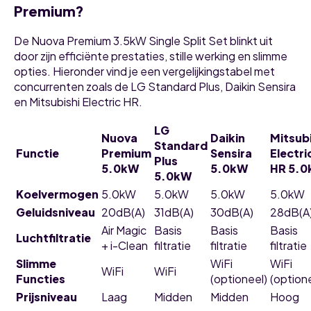
Premium?
De Nuova Premium 3.5kW Single Split Set blinkt uit
door zijn efficiënte prestaties, stille werking en slimme
opties. Hieronder vind je een vergelijkingstabel met
concurrenten zoals de LG Standard Plus, Daikin Sensira
en Mitsubishi Electric HR.
LG
Nuova
Daikin
Mitsubi
Standard
Functie
Premium
Sensira
Electri
Plus
5.0kW
5.0kW
HR 5.
5.0kW
Koelvermogen
5.0kW
5.0kW
5.0kW
5.0kW
Geluidsniveau
20dB(A)
31dB(A)
30dB(A)
28dB(A
Air Magic
Basis
Basis
Basis
Luchtfiltratie
+ i-Clean
filtratie
filtratie
filtratie
Slimme
WiFi
WiFi
WiFi
WiFi
Functies
(optioneel)
(option
Prijsniveau
Laag
Midden
Midden
Hoog