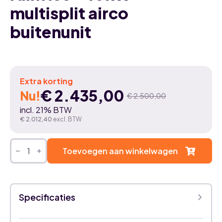
multisplit airco
buitenunit
Extra korting
€
2.435,00
Nu!
€
2.500,00
Oorspronkelijke
Huidige
incl. 21% BTW
prijs
prijs
€
2.012,40
excl. BTW
was:
is:
Toshiba
RAS-
Toevoegen aan winkelwagen
€ 2.500,00.
€ 2.435,00.
5M34G3AVG-
E1
-
5
ruimtes
Specificaties
-
10kW
-
multisplit