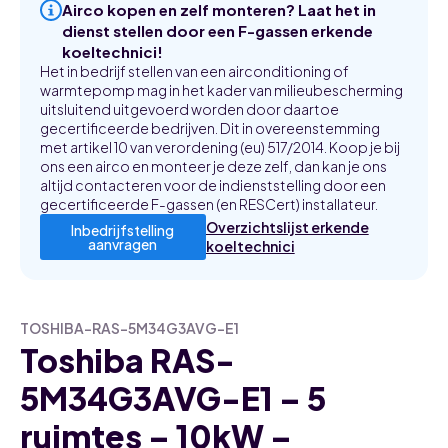
Airco kopen en zelf monteren? Laat het in
dienst stellen door een F-gassen erkende
koeltechnici!
Het in bedrijf stellen van een airconditioning of
warmtepomp mag in het kader van milieubescherming
uitsluitend uitgevoerd worden door daartoe
gecertificeerde bedrijven. Dit in overeenstemming
met artikel 10 van verordening (eu) 517/2014. Koop je bij
ons een airco en monteer je deze zelf, dan kan je ons
altijd contacteren voor de indienststelling door een
gecertificeerde F-gassen (en RESCert) installateur.
Overzichtslijst erkende
Inbedrijfstelling
aanvragen
koeltechnici
TOSHIBA-RAS-5M34G3AVG-E1
Toshiba RAS-
5M34G3AVG-E1 – 5
ruimtes – 10kW –