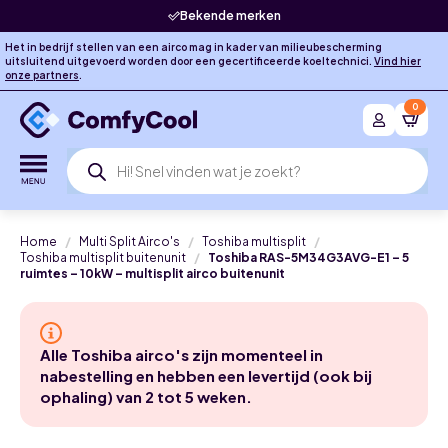
Bekende merken
Het in bedrijf stellen van een airco mag in kader van milieubescherming
uitsluitend uitgevoerd worden door een gecertificeerde koeltechnici.
Vind hier
onze partners
.
0
Producten
zoeken
Home
Multi Split Airco's
Toshiba multisplit
Toshiba multisplit buitenunit
Toshiba RAS-5M34G3AVG-E1 – 5
ruimtes – 10kW – multisplit airco buitenunit
Alle Toshiba airco's zijn momenteel in
nabestelling en hebben een levertijd (ook bij
ophaling) van 2 tot 5 weken.