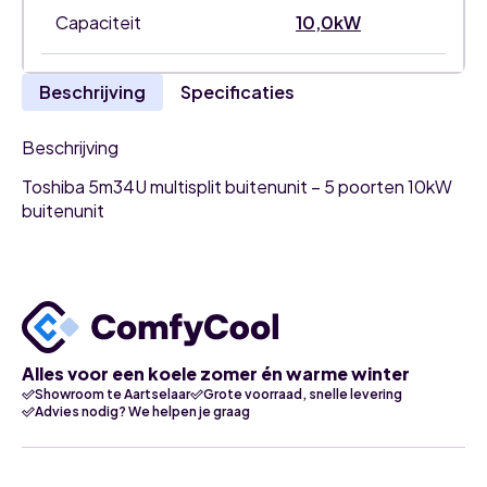
airco
Capaciteit
10,0kW
buitenunit
aantal
Beschrijving
Specificaties
Beschrijving
Toshiba 5m34U multisplit buitenunit – 5 poorten 10kW
buitenunit
Alles voor een koele zomer én warme winter
Showroom te Aartselaar
Grote voorraad, snelle levering
Advies nodig? We helpen je graag