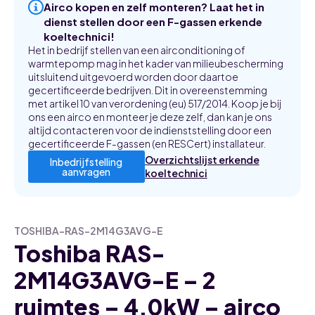
Airco kopen en zelf monteren? Laat het in
dienst stellen door een F-gassen erkende
koeltechnici!
Het in bedrijf stellen van een airconditioning of
warmtepomp mag in het kader van milieubescherming
uitsluitend uitgevoerd worden door daartoe
gecertificeerde bedrijven. Dit in overeenstemming
met artikel 10 van verordening (eu) 517/2014. Koop je bij
ons een airco en monteer je deze zelf, dan kan je ons
altijd contacteren voor de indienststelling door een
gecertificeerde F-gassen (en RESCert) installateur.
Overzichtslijst erkende
Inbedrijfstelling
aanvragen
koeltechnici
TOSHIBA-RAS-2M14G3AVG-E
Toshiba RAS-
2M14G3AVG-E – 2
ruimtes – 4,0kW – airco