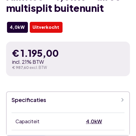
multisplit buitenunit
4,0kW
Uitverkocht
€
1.195,00
incl. 21% BTW
€
987,60
excl. BTW
Specificaties
Capaciteit
4,0kW