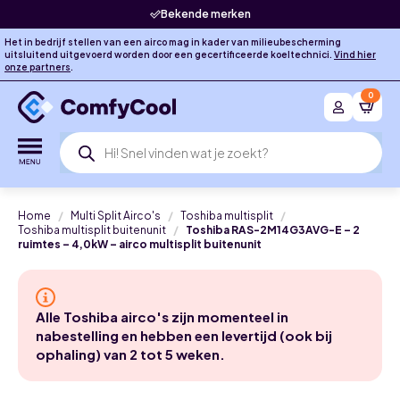
Bekende merken
Het in bedrijf stellen van een airco mag in kader van milieubescherming
uitsluitend uitgevoerd worden door een gecertificeerde koeltechnici.
Vind hier
onze partners
.
0
Producten
zoeken
Home
Multi Split Airco's
Toshiba multisplit
Toshiba multisplit buitenunit
Toshiba RAS-2M14G3AVG-E – 2
ruimtes – 4,0kW – airco multisplit buitenunit
Alle Toshiba airco's zijn momenteel in
nabestelling en hebben een levertijd (ook bij
ophaling) van 2 tot 5 weken.