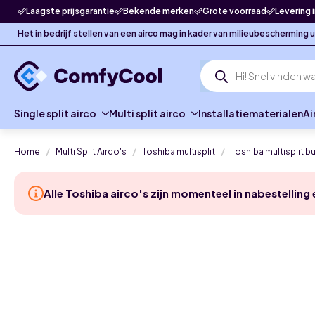
Laagste prijsgarantie
Bekende merken
Grote voorraad
Levering 
Het in bedrijf stellen van een airco mag in kader van milieubescherming
Producten
zoeken
Single split airco
Multi split airco
Installatiematerialen
Ai
Home
Multi Split Airco's
Toshiba multisplit
Toshiba multisplit b
Alle Toshiba airco's zijn momenteel in nabestelling 