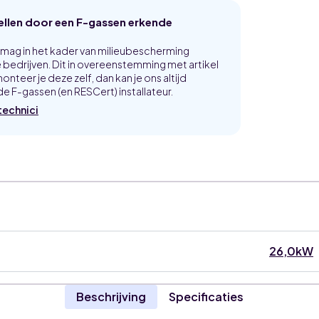
tellen door een F-gassen erkende
p mag in het kader van milieubescherming
bedrijven. Dit in overeenstemming met artikel
onteer je deze zelf, dan kan je ons altijd
e F-gassen (en RESCert) installateur.
technici
26,0kW
Beschrijving
Specificaties