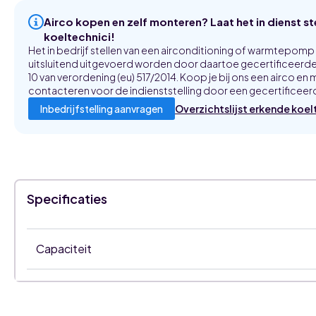
Airco kopen en zelf monteren? Laat het in dienst s
koeltechnici!
Het in bedrijf stellen van een airconditioning of warmtepom
uitsluitend uitgevoerd worden door daartoe gecertificeerde 
10 van verordening (eu) 517/2014. Koop je bij ons een airco en m
contacteren voor de indienststelling door een gecertificeerd
Overzichtslijst erkende koel
Inbedrijfstelling aanvragen
Specificaties
Capaciteit