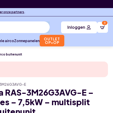
ier onze partners
.
0
Inloggen
OUTLET
le airco
Zonnepanelen
OP=OP
rco buitenunit
-3M26G3AVG-E
ba RAS-3M26G3AVG-E –
es – 7,5kW – multisplit
buitenunit