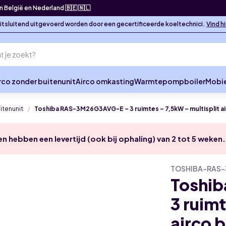
in België en Nederland 🇧🇪 🇳🇱
 uitsluitend uitgevoerd worden door een gecertificeerde koeltechnici.
Vind h
rco zonder buitenunit
Airco omkasting
Warmtepompboiler
Mobie
uitenunit
Toshiba RAS-3M26G3AVG-E – 3 ruimtes – 7,5kW – multisplit ai
en hebben een levertijd (ook bij ophaling) van 2 tot 5 weken.
TOSHIBA-RAS
Toshi
3 ruimt
airco 