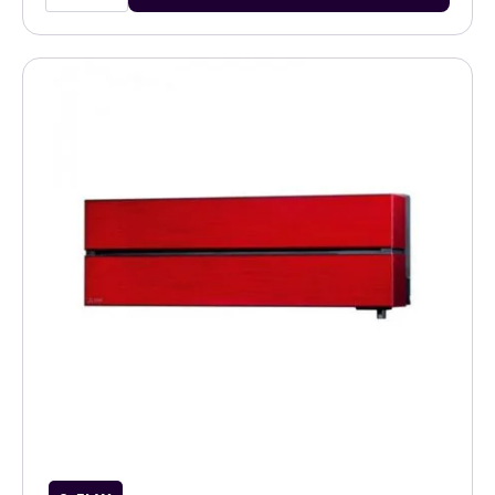
Diamond
pearl
white
6,0kW
airco
binnenunit
aantal