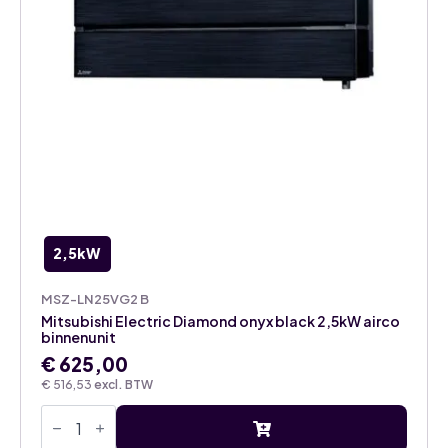
2,5kW
MSZ-LN25VG2 B
Mitsubishi Electric Diamond onyx black 2,5kW airco
binnenunit
€
625,00
€
516,53
excl. BTW
Mitsubishi
Electric
Diamond