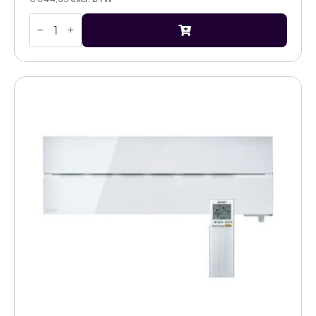
Mitsubishi
Electric
Diamond
MSZ-
LN50VG2
W
5,0kW
airco
natural
white
binnenunit
aantal