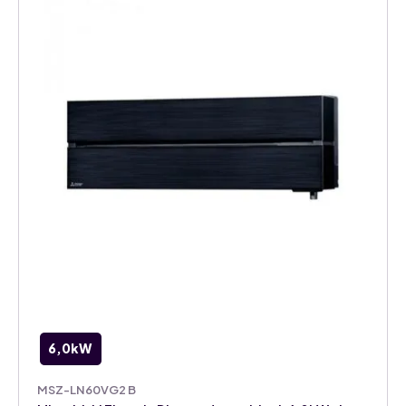
binnenunit
aantal
6,0kW
MSZ-LN60VG2 B