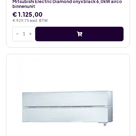
Mitsubishi Electric Diamond onyx black 6,0kW airco
binnenunit
€
1.125,00
€
929,75
excl. BTW
Mitsubishi
Electric
Diamond
onyx
black
6,0kW
airco
binnenunit
aantal