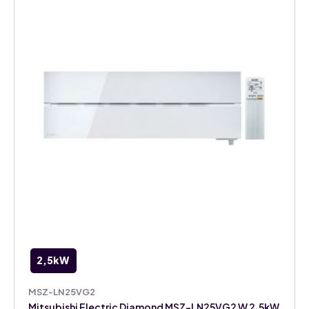
2,5kW
MSZ-LN25VG2
Mitsubishi Electric Diamond MSZ-LN25VG2 W 2,5kW