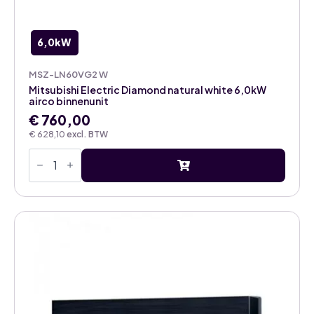
6,0kW
MSZ-LN60VG2 W
Mitsubishi Electric Diamond natural white 6,0kW
airco binnenunit
€
760,00
€
628,10
excl. BTW
Mitsubishi
Electric
Diamond
natural
white
6,0kW
airco
binnenunit
aantal