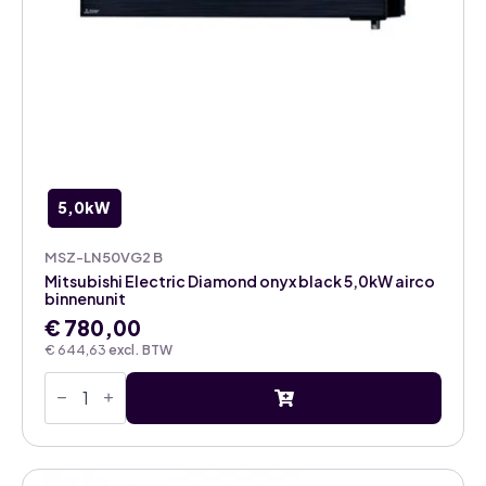
5,0kW
MSZ-LN50VG2 B
Mitsubishi Electric Diamond onyx black 5,0kW airco
binnenunit
€
780,00
€
644,63
excl. BTW
Mitsubishi
Electric
Diamond
onyx
black
5,0kW
airco