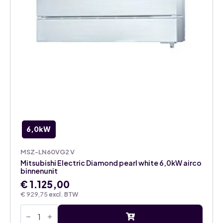
6,0kW
MSZ-LN60VG2 V
Mitsubishi Electric Diamond pearl white 6,0kW airco
binnenunit
€
1.125,00
€
929,75
excl. BTW
Mitsubishi
Electric