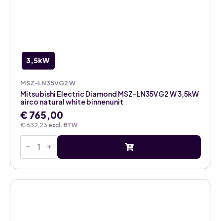
3,5kW
MSZ-LN35VG2 W
Mitsubishi Electric Diamond MSZ-LN35VG2 W 3,5kW
airco natural white binnenunit
€
765,00
€
632,23
excl. BTW
Mitsubishi
Electric
Diamond
MSZ-
LN35VG2
W
3,5kW
airco
natural
white
binnenunit