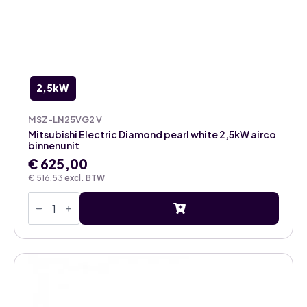
2,5kW
MSZ-LN25VG2 V
Mitsubishi Electric Diamond pearl white 2,5kW airco
binnenunit
€
625,00
€
516,53
excl. BTW
Mitsubishi
Electric
Diamond
pearl
white
2,5kW
airco
binnenunit
aantal