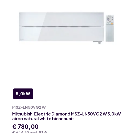
aantal
5,0kW
MSZ-LN50VG2 W
Mitsubishi Electric Diamond MSZ-LN50VG2 W 5,0kW
airco natural white binnenunit
€
780,00
€
644,63
excl. BTW