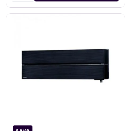
onyx
black
2,5kW
airco
binnenunit
aantal
3,5kW