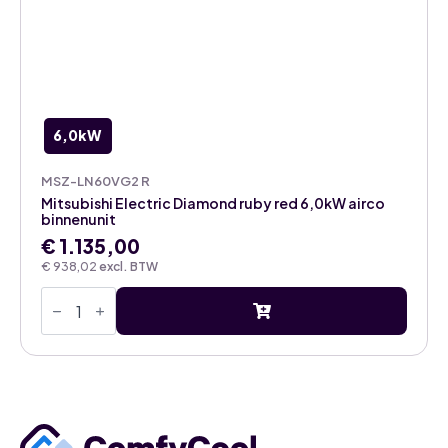
6,0kW
MSZ-LN60VG2 R
Mitsubishi Electric Diamond ruby red 6,0kW airco
binnenunit
€
1.135,00
€
938,02
excl. BTW
Mitsubishi
Electric
Diamond
ruby
red
6,0kW
airco
binnenunit
aantal