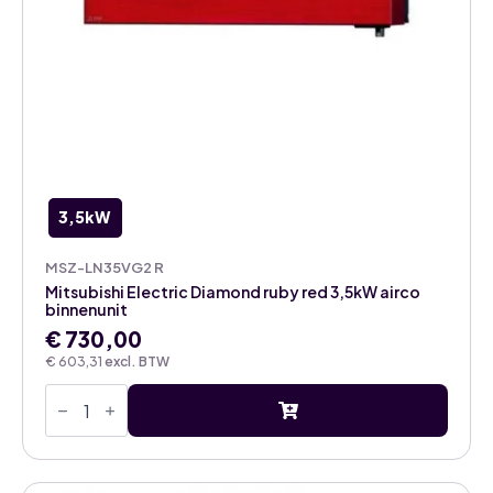
3,5kW
MSZ-LN35VG2 R
Mitsubishi Electric Diamond ruby red 3,5kW airco
binnenunit
€
730,00
€
603,31
excl. BTW
Mitsubishi
Electric
Diamond
ruby
red
3,5kW