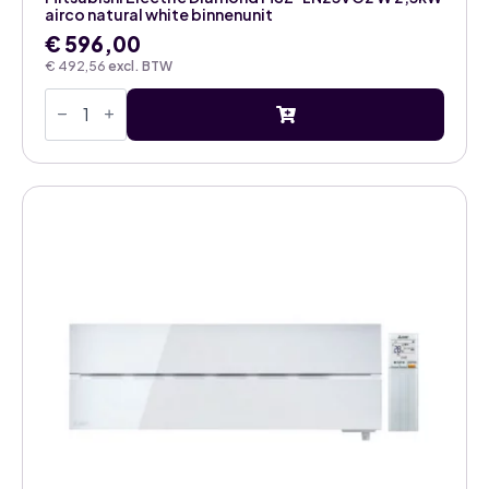
airco natural white binnenunit
€
596,00
€
492,56
excl. BTW
Mitsubishi
Electric
Diamond
MSZ-
LN25VG2
W
2,5kW
airco
natural
white
binnenunit
aantal