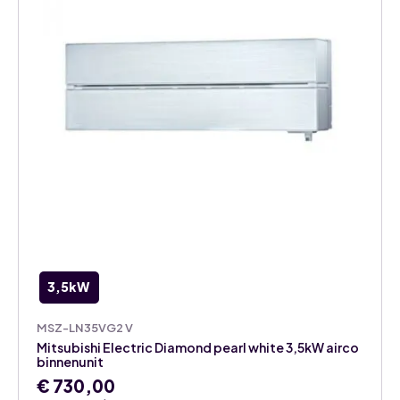
3,5kW
MSZ-LN35VG2 V
Mitsubishi Electric Diamond pearl white 3,5kW airco
binnenunit
€
730,00