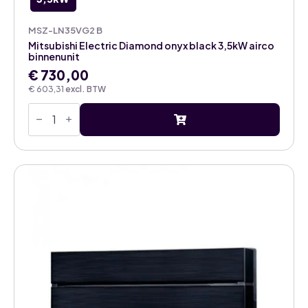
MSZ-LN35VG2 B
Mitsubishi Electric Diamond onyx black 3,5kW airco
binnenunit
€
730,00
€
603,31
excl. BTW
Mitsubishi
Electric
Diamond
onyx
black
3,5kW
airco
binnenunit
aantal