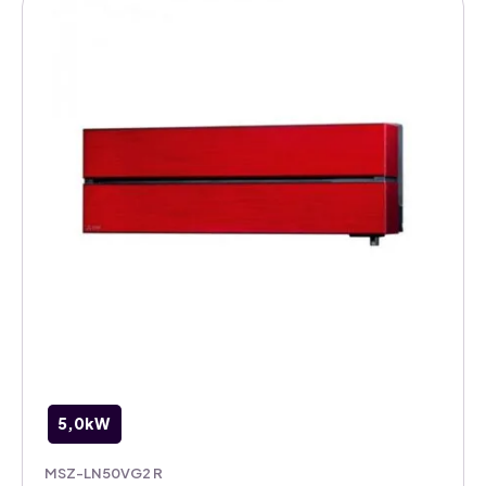
airco
binnenunit
aantal
5,0kW
MSZ-LN50VG2 R