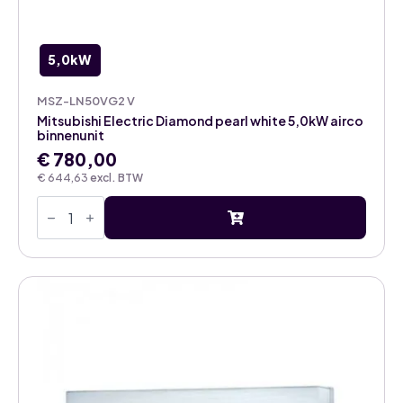
5,0kW
MSZ-LN50VG2 V
Mitsubishi Electric Diamond pearl white 5,0kW airco
binnenunit
€
780,00
€
644,63
excl. BTW
Mitsubishi
Electric
Diamond
pearl
white
5,0kW
airco
binnenunit
aantal