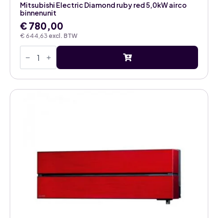
Mitsubishi Electric Diamond ruby red 5,0kW airco
binnenunit
€
780,00
€
644,63
excl. BTW
Mitsubishi
Electric
Diamond
ruby
red
5,0kW
airco
binnenunit
aantal