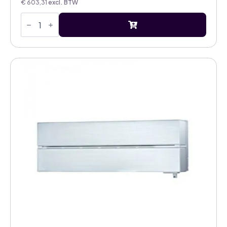
€
603,31
excl. BTW
Mitsubishi
Electric
Diamond
pearl
white
3,5kW
airco
binnenunit
aantal