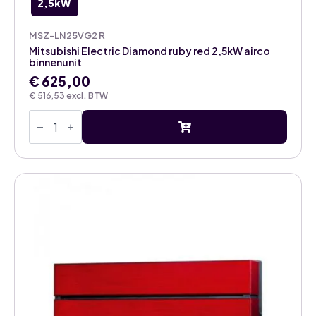
2,5kW
MSZ-LN25VG2 R
Mitsubishi Electric Diamond ruby red 2,5kW airco
binnenunit
€
625,00
€
516,53
excl. BTW
Mitsubishi
Electric
Diamond
ruby
red
2,5kW
airco
binnenunit
aantal