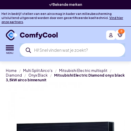
Bekende merken
Het in bedrijf stellen van een airco mag in kader van milieubescherming
uitsluitend uitgevoerd worden door een gecertificeerde koeltechnici.
Vind hier
onze partners
.
0
Producten
zoeken
Home
Multi Split Airco's
Mitsubishi Electric multisplit
Diamond
Onyx Black
Mitsubishi Electric Diamond onyx black
3,5kW airco binnenunit