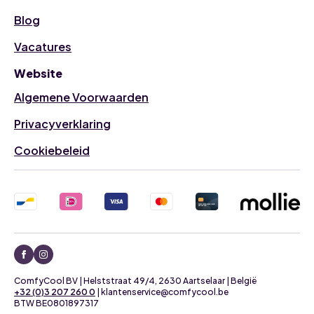
Blog
Vacatures
Website
Algemene Voorwaarden
Privacyverklaring
Cookiebeleid
ComfyCool BV | Helststraat 49/4, 2630 Aartselaar | België
+32 (0)3 207 260 0
| klantenservice@comfycool.be
BTW BE0801897317