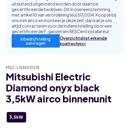
uitsluitend uitgevoerd worden door daartoe
gecertificeerde bedrijven. Dit in overeenstemming
met artikel 10 van verordening (eu) 517/2014. Koop je bij
ons een airco en monteer je deze zelf, dan kan je ons
altijd contacteren voor de indienststelling door een
gecertificeerde F-gassen (en RESCert) installateur.
Overzichtslijst erkende
Inbedrijfstelling
aanvragen
koeltechnici
MSZ-LN35VG2 B
Mitsubishi Electric
Diamond onyx black
3,5kW airco binnenunit
3,5kW