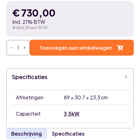
€
730,00
incl. 21% BTW
€
603,31
excl. BTW
Mitsubishi
Electric
Toevoegen aan winkelwagen
Diamond
onyx
black
3,5kW
airco
Specificaties
binnenunit
aantal
Afmetingen
89 × 30,7 × 23,3 cm
Capaciteit
3,5kW
Beschrijving
Specificaties