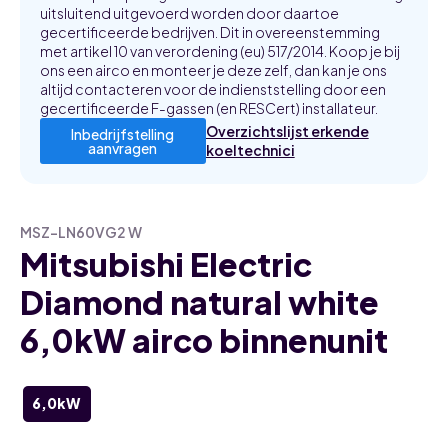
uitsluitend uitgevoerd worden door daartoe
gecertificeerde bedrijven. Dit in overeenstemming
met artikel 10 van verordening (eu) 517/2014. Koop je bij
ons een airco en monteer je deze zelf, dan kan je ons
altijd contacteren voor de indienststelling door een
gecertificeerde F-gassen (en RESCert) installateur.
Overzichtslijst erkende
Inbedrijfstelling
aanvragen
koeltechnici
MSZ-LN60VG2 W
Mitsubishi Electric
Diamond natural white
6,0kW airco binnenunit
6,0kW