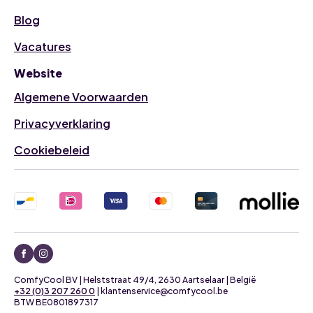
Blog
Vacatures
Website
Algemene Voorwaarden
Privacyverklaring
Cookiebeleid
ComfyCool BV | Helststraat 49/4, 2630 Aartselaar | België
+32 (0)3 207 260 0
| klantenservice@comfycool.be
BTW BE0801897317