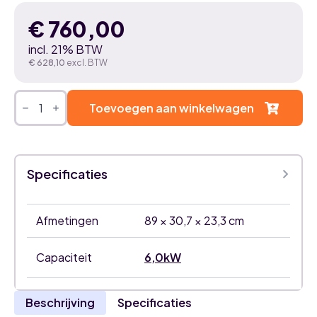
€
760,00
incl. 21% BTW
€
628,10
excl. BTW
Mitsubishi
Electric
Toevoegen aan winkelwagen
Diamond
natural
white
6,0kW
airco
Specificaties
binnenunit
aantal
Afmetingen
89 × 30,7 × 23,3 cm
Capaciteit
6,0kW
Beschrijving
Specificaties