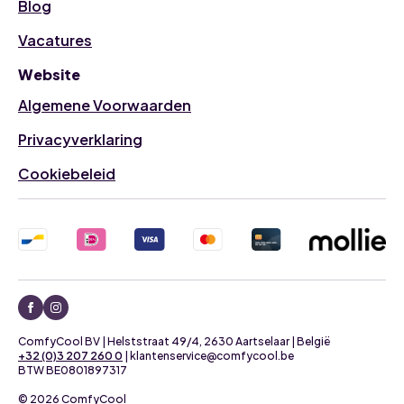
Blog
Vacatures
Website
Algemene Voorwaarden
Privacyverklaring
Cookiebeleid
ComfyCool BV | Helststraat 49/4, 2630 Aartselaar | België
+32 (0)3 207 260 0
| klantenservice@comfycool.be
BTW BE0801897317
© 2026 ComfyCool