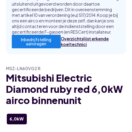
uitsluitend uitgevoerd worden door daartoe
gecertificeerde bedrijven. Dit in overeenstemming
met artikel 10 van verordening (eu) 517/2014. Koop je bij
ons een airco en monteer je deze zelf, dan kan je ons
altijd contacteren voor de indienststelling door een
gecertificeerde F-gassen (en RESCert) installateur.
Overzichtslijst erkende
Inbedrijfstelling
aanvragen
koeltechnici
MSZ-LN60VG2 R
Mitsubishi Electric
Diamond ruby red 6,0kW
airco binnenunit
6,0kW