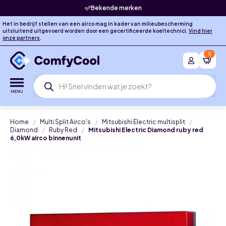
Bekende merken
Het in bedrijf stellen van een airco mag in kader van milieubescherming
uitsluitend uitgevoerd worden door een gecertificeerde koeltechnici.
Vind hier
onze partners
.
0
Producten
zoeken
Home
Multi Split Airco's
Mitsubishi Electric multisplit
Diamond
Ruby Red
Mitsubishi Electric Diamond ruby red
6,0kW airco binnenunit