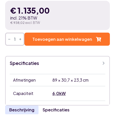
€
1.135,00
incl. 21% BTW
€
938,02
excl. BTW
Mitsubishi
Electric
Toevoegen aan winkelwagen
Diamond
ruby
red
6,0kW
airco
Specificaties
binnenunit
aantal
Afmetingen
89 × 30,7 × 23,3 cm
Capaciteit
6,0kW
Beschrijving
Specificaties