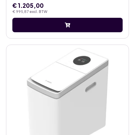
€
1.205,00
€
995,87
excl. BTW
Dit
product
heeft
meerdere
variaties.
Deze
optie
kan
gekozen
worden
op
de
productpagina