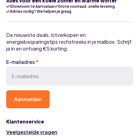
Alles voor een koele zomer én warme winter
worden
Showroom te Aartselaar
Grote voorraad, snelle levering
op
Advies nodig? We helpen je graag
de
productpagina
De nieuwste deals, lotverkopen en
energiebesparingstips rechstreeks in je mailbox. Schrijf
je in en ontvang €5 korting.
E-mailadres
*
Aanmelden
Klantenservice
Veelgestelde vragen