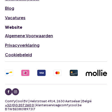
Blog
Vacatures
Website
Algemene Voorwaarden
Privacyverklaring
Cookiebeleid
ComfyCool BV | Helststraat 49/4, 2630 Aartselaar | België
+32 (0)3 207 260 0
| klantenservice@comfycool.be
BTW BE0801897317