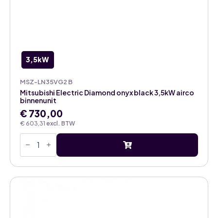
3,5kW
MSZ-LN35VG2 B
Mitsubishi Electric Diamond onyx black 3,5kW airco
binnenunit
€
730,00
€
603,31
excl. BTW
Mitsubishi
Electric
Diamond
onyx
black
3,5kW
airco
binnenunit
aantal