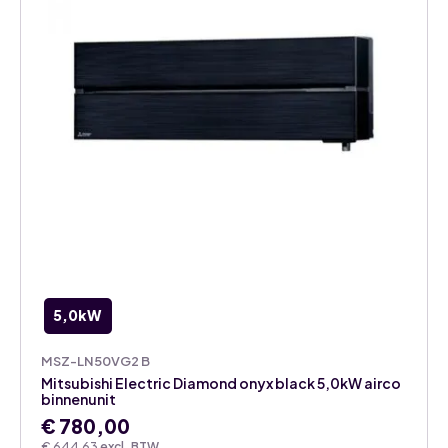
5,0kW
MSZ-LN50VG2 B
Mitsubishi Electric Diamond onyx black 5,0kW airco
binnenunit
€
780,00
€
644,63
excl. BTW