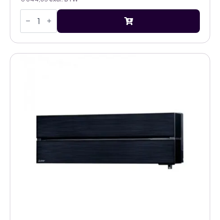
Mitsubishi
Electric
Diamond
onyx
black
5,0kW
airco
binnenunit
aantal