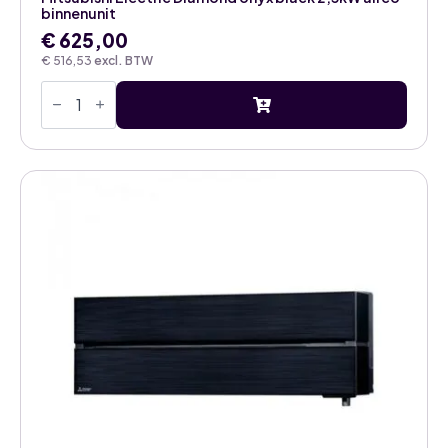
binnenunit
€
625,00
€
516,53
excl. BTW
Mitsubishi
Electric
Diamond
onyx
black
2,5kW
airco
binnenunit
aantal