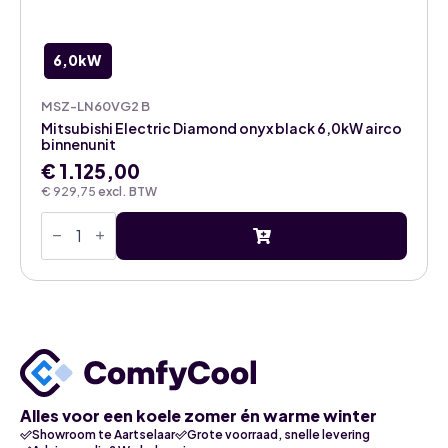
6,0kW
MSZ-LN60VG2 B
Mitsubishi Electric Diamond onyx black 6,0kW airco
binnenunit
€
1.125,00
€
929,75
excl. BTW
Mitsubishi
Electric
Diamond
onyx
black
6,0kW
airco
binnenunit
aantal
Alles voor een koele zomer én warme winter
Showroom te Aartselaar
Grote voorraad, snelle levering