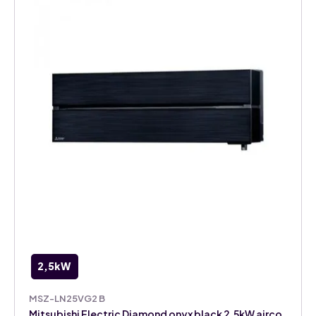
2,5kW
MSZ-LN25VG2 B
Mitsubishi Electric Diamond onyx black 2,5kW airco