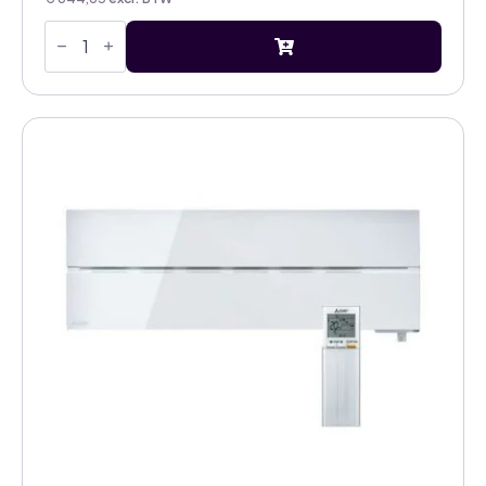
Mitsubishi
Electric
Diamond
MSZ-
LN50VG2
W
5,0kW
airco
natural
white
binnenunit
aantal