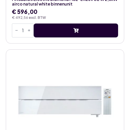
airco natural white binnenunit
€
596,00
€
492,56
excl. BTW
Mitsubishi
Electric
Diamond
MSZ-
LN25VG2
W
2,5kW
airco
natural
white
binnenunit
aantal