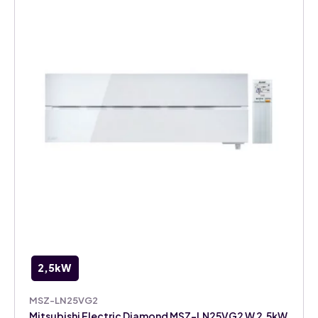
2,5kW
MSZ-LN25VG2
Mitsubishi Electric Diamond MSZ-LN25VG2 W 2,5kW