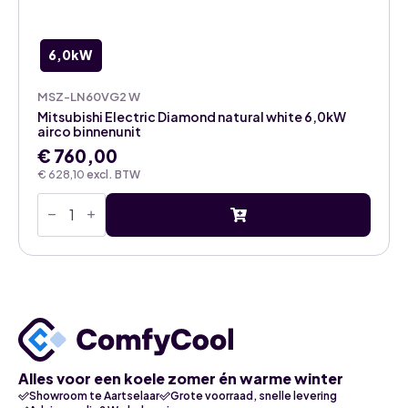
6,0kW
MSZ-LN60VG2 W
Mitsubishi Electric Diamond natural white 6,0kW
airco binnenunit
€
760,00
€
628,10
excl. BTW
Mitsubishi
Electric
Diamond
natural
white
6,0kW
airco
binnenunit
aantal
Alles voor een koele zomer én warme winter
Showroom te Aartselaar
Grote voorraad, snelle levering