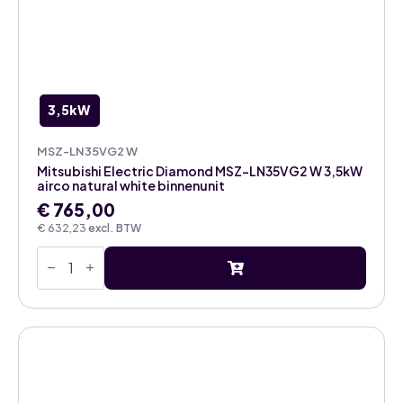
3,5kW
MSZ-LN35VG2 W
Mitsubishi Electric Diamond MSZ-LN35VG2 W 3,5kW
airco natural white binnenunit
€
765,00
€
632,23
excl. BTW
Mitsubishi
Electric
Diamond
MSZ-
LN35VG2
W
3,5kW
airco
natural
white
binnenunit