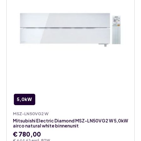
aantal
5,0kW
MSZ-LN50VG2 W
Mitsubishi Electric Diamond MSZ-LN50VG2 W 5,0kW
airco natural white binnenunit
€
780,00
€
644,63
excl. BTW