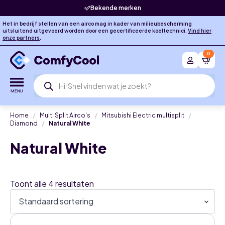
Bekende merken
Het in bedrijf stellen van een airco mag in kader van milieubescherming
uitsluitend uitgevoerd worden door een gecertificeerde koeltechnici.
Vind hier
onze partners
.
0
Producten
zoeken
Home
Multi Split Airco's
Mitsubishi Electric multisplit
Diamond
Natural White
Natural White
Toont alle 4 resultaten