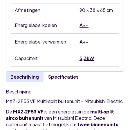
2
binnenunits
Afmetingen
90 × 38 × 65 cm
aantal
Energielabel koelen
A++
Energielabel verwarmen
A++
Capaciteit
5,3kW
Beschrijving
Specificaties
Beschrijving
MXZ-2F53 VF Multi‑split buitenunit – Mitsubishi Electric
De
MXZ‑2F53 VF
is een energiezuinige
multi‑split
airco buitenunit
van Mitsubishi Electric. Deze
buitenunit maakt het mogelijk om
twee binnenunits