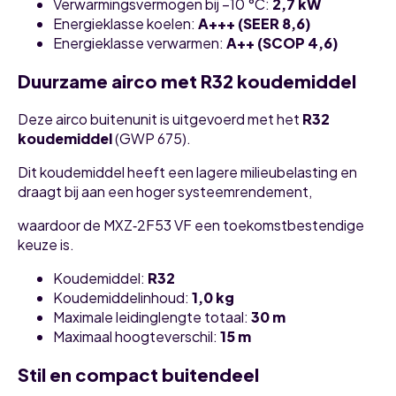
Verwarmingsvermogen bij −10 °C:
2,7 kW
Energieklasse koelen:
A+++ (SEER 8,6)
Energieklasse verwarmen:
A++ (SCOP 4,6)
Duurzame airco met R32 koudemiddel
Deze airco buitenunit is uitgevoerd met het
R32
koudemiddel
(GWP 675).
Dit koudemiddel heeft een lagere milieubelasting en
draagt bij aan een hoger systeemrendement,
waardoor de MXZ‑2F53 VF een toekomstbestendige
keuze is.
Koudemiddel:
R32
Koudemiddelinhoud:
1,0 kg
Maximale leidinglengte totaal:
30 m
Maximaal hoogteverschil:
15 m
Stil en compact buitendeel