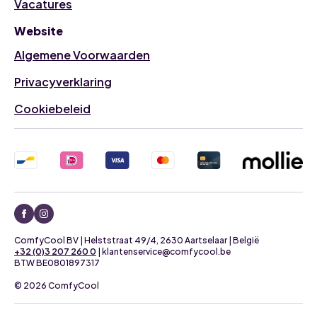
Vacatures
Website
Algemene Voorwaarden
Privacyverklaring
Cookiebeleid
ComfyCool BV | Helststraat 49/4, 2630 Aartselaar | België
+32 (0)3 207 260 0
| klantenservice@comfycool.be
BTW BE0801897317
© 2026 ComfyCool