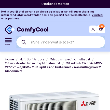
Bekende merken
Het in bedrijf stellen van een airco mag in kader van milieubescherming
uitsluitend uitgevoerd worden door een gecertificeerde koeltechnici.
Vind hier
onze partners
.
0
Producten
zoeken
Home
Multi Split Airco's
Mitsubishi Electric multisplit
Mitsubishi electric multsplit buitenunit
Mitsubishi Electric MXZ-
2F53VF – 5,3kW – Multisplit airco buitenunit – Aansluiting voor 2
binnenunits