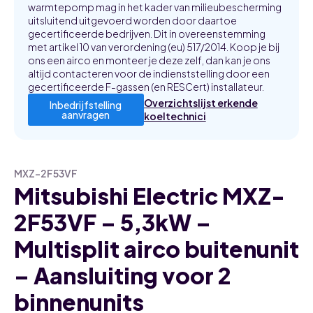
warmtepomp mag in het kader van milieubescherming
uitsluitend uitgevoerd worden door daartoe
gecertificeerde bedrijven. Dit in overeenstemming
met artikel 10 van verordening (eu) 517/2014. Koop je bij
ons een airco en monteer je deze zelf, dan kan je ons
altijd contacteren voor de indienststelling door een
gecertificeerde F-gassen (en RESCert) installateur.
Overzichtslijst erkende
Inbedrijfstelling
aanvragen
koeltechnici
MXZ-2F53VF
Mitsubishi Electric MXZ-
2F53VF – 5,3kW –
Multisplit airco buitenunit
– Aansluiting voor 2
binnenunits