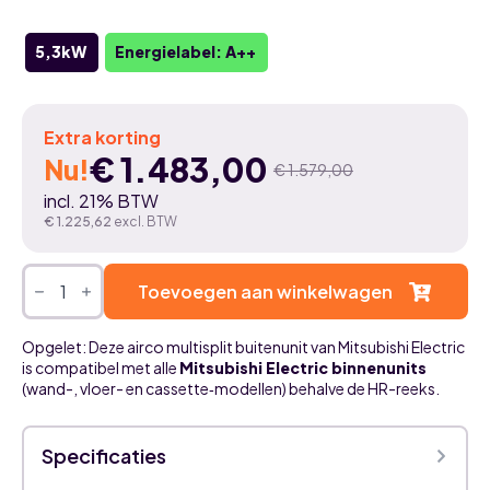
5,3kW
Energielabel: A++
Extra korting
€
1.483,00
Nu!
€
1.579,00
Oorspronkelijke
Huidige
incl. 21% BTW
prijs
prijs
€
1.225,62
excl. BTW
was:
is:
Mitsubishi
Electric
Toevoegen aan winkelwagen
€ 1.579,00.
€ 1.483,00.
MXZ-
2F53VF
-
Opgelet: Deze airco multisplit buitenunit van Mitsubishi Electric
5,3kW
is compatibel met alle
Mitsubishi Electric binnenunits
-
(wand-, vloer- en cassette‑modellen) behalve de HR-reeks.
Multisplit
airco
buitenunit
-
Specificaties
Aansluiting
voor