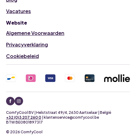
Vacatures
Website
Algemene Voorwaarden
Privacyverklaring
Cookiebeleid
ComfyCool BV | Helststraat 49/4, 2630 Aartselaar | België
+32 (0)3 207 260 0
| klantenservice@comfycool.be
BTW BE0801897317
© 2026 ComfyCool