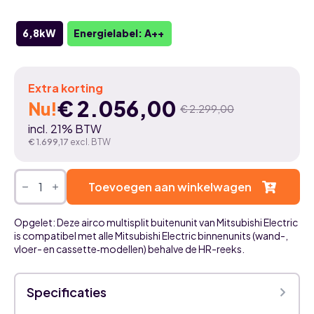
6,8kW
Energielabel: A++
Extra korting
€
2.056,00
Nu!
€
2.299,00
Oorspronkelijke
Huidige
incl. 21% BTW
prijs
prijs
€
1.699,17
excl. BTW
was:
is:
Mitsubishi
Electric
Toevoegen aan winkelwagen
€ 2.299,00.
€ 2.056,00.
MXZ-
3F68VF
-
Opgelet: Deze airco multisplit buitenunit van Mitsubishi Electric
6,8kW
is compatibel met alle Mitsubishi Electric binnenunits (wand-,
-
vloer- en cassette‑modellen) behalve de HR-reeks.
Multisplit
airco
buitenunit
-
Specificaties
Aansluiting
voor