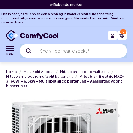
Bekende merken
Het in bedrijf stellen van een airco mag in kader van milieubescherming
uitsluitend uitgevoerd worden door een gecertificeerde koeltechnici.
Vind hier
onze partners
.
0
Producten
zoeken
Home
Multi Split Airco's
Mitsubishi Electric multisplit
Mitsubishi electric multsplit buitenunit
Mitsubishi Electric MXZ-
3F68VF – 6,8kW – Multisplit airco buitenunit – Aansluiting voor 3
binnenunits