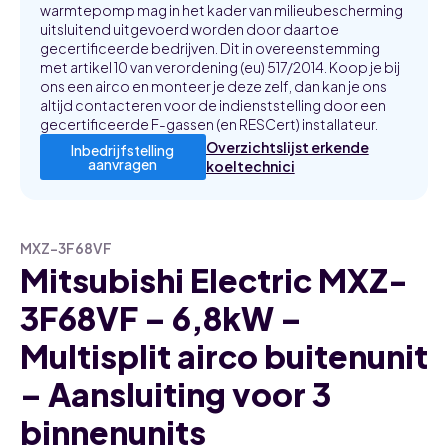
warmtepomp mag in het kader van milieubescherming
uitsluitend uitgevoerd worden door daartoe
gecertificeerde bedrijven. Dit in overeenstemming
met artikel 10 van verordening (eu) 517/2014. Koop je bij
ons een airco en monteer je deze zelf, dan kan je ons
altijd contacteren voor de indienststelling door een
gecertificeerde F-gassen (en RESCert) installateur.
Overzichtslijst erkende
Inbedrijfstelling
aanvragen
koeltechnici
MXZ-3F68VF
Mitsubishi Electric MXZ-
3F68VF – 6,8kW –
Multisplit airco buitenunit
– Aansluiting voor 3
binnenunits