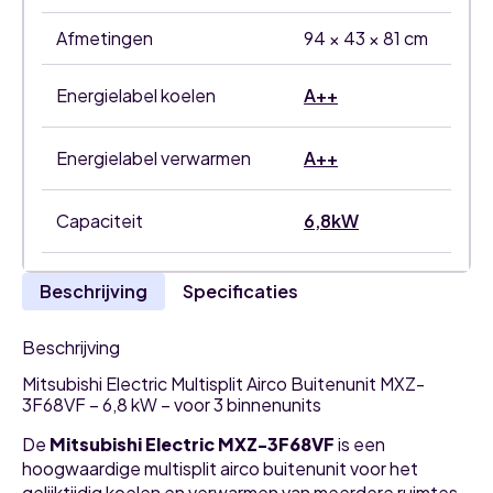
3
binnenunits
Afmetingen
94 × 43 × 81 cm
aantal
Energielabel koelen
A++
Energielabel verwarmen
A++
Capaciteit
6,8kW
Beschrijving
Specificaties
Beschrijving
Mitsubishi Electric Multisplit Airco Buitenunit MXZ-
3F68VF – 6,8 kW – voor 3 binnenunits
De
Mitsubishi Electric MXZ-3F68VF
is een
hoogwaardige multisplit airco buitenunit voor het
gelijktijdig koelen en verwarmen van meerdere ruimtes.