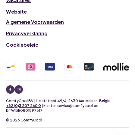
Vacatures
Website
Algemene Voorwaarden
Privacyverklaring
Cookiebeleid
ComfyCool BV | Helststraat 49/4, 2630 Aartselaar | België
+32 (0)3 207 260 0
| klantenservice@comfycool.be
BTW BE0801897317
© 2026 ComfyCool