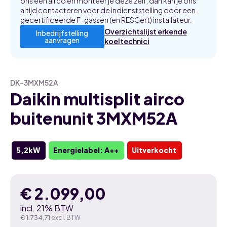
ons een airco en monteer je deze zelf, dan kan je ons
altijd contacteren voor de indienststelling door een
gecertificeerde F-gassen (en RESCert) installateur.
Overzichtslijst erkende
Inbedrijfstelling
aanvragen
koeltechnici
DK-3MXM52A
Daikin multisplit airco
buitenunit 3MXM52A
5,2kW
Energielabel: A++
Uitverkocht
€
2.099,00
incl. 21% BTW
€
1.734,71
excl. BTW