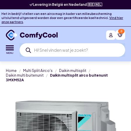
Levering in België en Nederland 🇧🇪 🇳🇱
Het in bedrijf stellen van een airco mag in kader van milieubescherming
uitsluitend uitgevoerd worden door een gecertificeerde koeltechnici.
Vind hier
onze partners
.
0
Producten
zoeken
Home
Multi Split Airco's
Daikin multisplit
Daikin multi buitenunit
Daikin multisplit airco buitenunit
3MXM52A