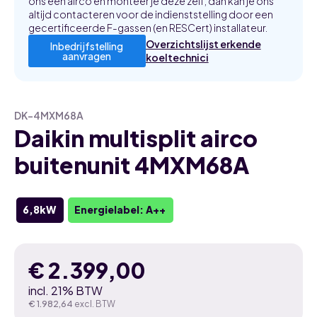
ons een airco en monteer je deze zelf, dan kan je ons
altijd contacteren voor de indienststelling door een
gecertificeerde F-gassen (en RESCert) installateur.
Overzichtslijst erkende
Inbedrijfstelling
aanvragen
koeltechnici
DK-4MXM68A
Daikin multisplit airco
buitenunit 4MXM68A
6,8kW
Energielabel: A++
€
2.399,00
incl. 21% BTW
€
1.982,64
excl. BTW