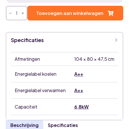
Daikin
multisplit
Toevoegen aan winkelwagen
airco
buitenunit
4MXM68A
aantal
Specificaties
Afmetingen
104 × 80 × 47,5 cm
Energielabel koelen
A++
Energielabel verwarmen
A++
Capaciteit
6,8kW
Beschrijving
Specificaties