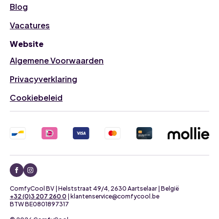
Blog
Vacatures
Website
Algemene Voorwaarden
Privacyverklaring
Cookiebeleid
ComfyCool BV | Helststraat 49/4, 2630 Aartselaar | België
+32 (0)3 207 260 0
| klantenservice@comfycool.be
BTW BE0801897317