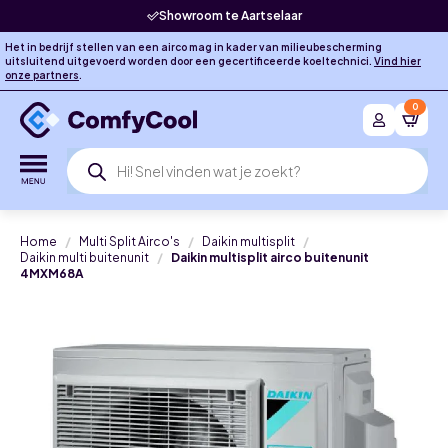
Showroom te Aartselaar
Het in bedrijf stellen van een airco mag in kader van milieubescherming
uitsluitend uitgevoerd worden door een gecertificeerde koeltechnici.
Vind hier
onze partners
.
0
Producten
zoeken
Home
Multi Split Airco's
Daikin multisplit
Daikin multi buitenunit
Daikin multisplit airco buitenunit
4MXM68A