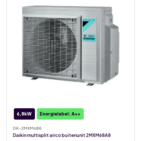
6,8kW
Energielabel: A++
DK-2MXM68A
Daikin multisplit airco buitenunit 2MXM68A8