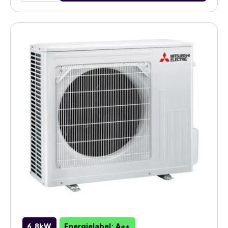
buitenunit
4MXM68A
aantal
6,8kW
Energielabel: A++