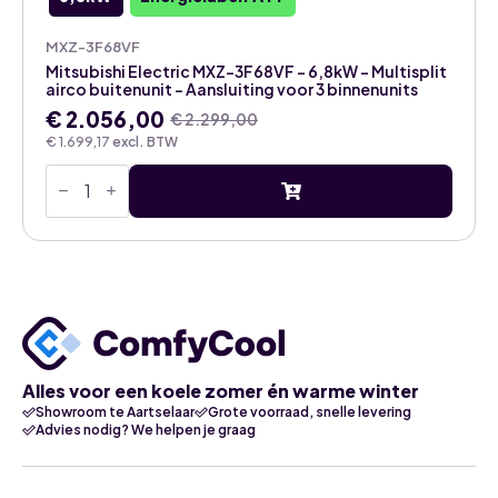
MXZ-3F68VF
Mitsubishi Electric MXZ-3F68VF – 6,8kW – Multisplit
airco buitenunit – Aansluiting voor 3 binnenunits
€
2.056,00
€
2.299,00
Oorspronkelijke
Huidige
€
1.699,17
excl. BTW
prijs
prijs
Mitsubishi
was:
is:
Electric
€ 2.299,00.
€ 2.056,00.
MXZ-
3F68VF
-
6,8kW
-
Multisplit
airco
buitenunit
-
Aansluiting
voor
Alles voor een koele zomer én warme winter
3
Showroom te Aartselaar
Grote voorraad, snelle levering
binnenunits
Advies nodig? We helpen je graag
aantal