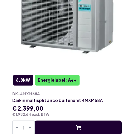
6,8kW
Energielabel: A++
DK-4MXM68A
Daikin multisplit airco buitenunit 4MXM68A
€
2.399,00
€
1.982,64
excl. BTW
Daikin
multisplit
airco