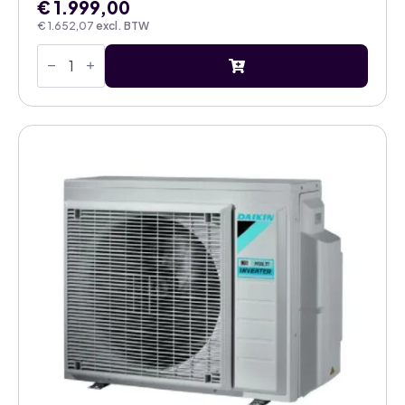
€
1.999,00
€
1.652,07
excl. BTW
Daikin
multisplit
airco
buitenunit
2MXM68A8
aantal