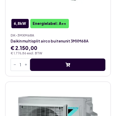
6,8kW
Energielabel: A++
DK-3MXM68A
Daikin multisplit airco buitenunit 3MXM68A
€
2.150,00
€
1.776,86
excl. BTW
Daikin
multisplit
airco
buitenunit
3MXM68A
aantal