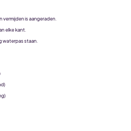
on vermijden is aangeraden.
n elke kant.
g waterpas staan.
)
nd)
ng)