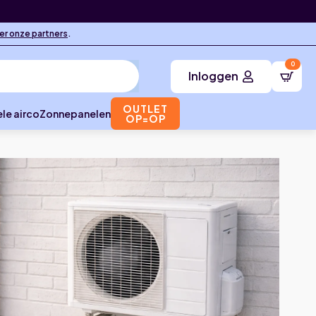
ier onze partners
.
0
Inloggen
OUTLET
le airco
Zonnepanelen
OP=OP