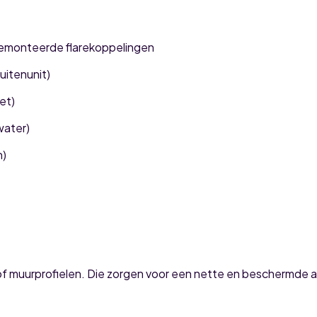
gemonteerde flarekoppelingen
uitenunit)
et)
water)
n)
 of muurprofielen. Die zorgen voor een nette en beschermde af