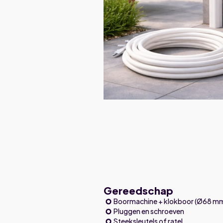
Gereedschap
Boormachine + klokboor (Ø68 m
Pluggen en schroeven
Steeksleutels of ratel