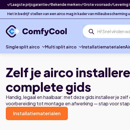
Laagste prijsgarantie
Bekende merken
Grote voorraad
Levering 
Het in bedrijf stellen van een airco mag in kader van milieubescherming
Producten
zoeken
Single split airco
Multi split airco
Installatiematerialen
Ai
Zelf je airco installer
complete gids
Handig, legaal en haalbaar: met deze gids installeer je zelf 
voorbereiding tot montage en afwerking — stap voor stap
Installatiematerialen