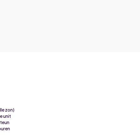
lle zon)
e unit
steun
buren