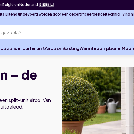
in België en Nederland 🇧🇪 🇳🇱
 uitsluitend uitgevoerd worden door een gecertificeerde koeltechnici.
Vind h
rco zonder buitenunit
Airco omkasting
Warmtepompboiler
Mobie
en – de
een split-unit airco. Van
 uitgelegd.