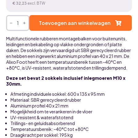
€
32,23
excl. BTW
Rubber
Montagebalk
Toevoegen aan winkelwagen
SET
600x135x100mm
aantal
Multifunctionele rubberen montagebalken voor buitenunits,
leidingen en bekabeling op vlakke ondergronden of platte
daken. De sokkels zijn vervaardigd uit SBR gerecycleerd rubber
en hebben een ingewerkt aluminium profiel van 40 x 21 mm. De
Alixo Foot heeft een temperatuursbereik tussen -40°C en
+80°C, is UV-resistent, waterafstotend en trillingsdempend.
Deze set bevat 2 sokkels inclusief inlegmoeren M10 x
30mm.
Afmeting individuele sokkel: 600 x 135 x 95 mm
Materiaal: SBR gerecycleerd rubber
Aluminium profiel 40 x 21 mm
Mogelijkheid om te verankeren in de vloer
UV-resistent & waterafstotend
Trillings- en geluidsabsorberend
Temperatuursbereik: -40°C tot +80°C
Draagkracht per sokkel: 195 kg