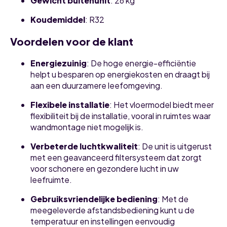
Gewicht buitenunit
:
26 kg
Koudemiddel
:
R32
Voordelen voor de klant
Energiezuinig
:
De hoge energie-efficiëntie
helpt u besparen op energiekosten en draagt bij
aan een duurzamere leefomgeving.
Flexibele installatie
:
Het vloermodel biedt meer
flexibiliteit bij de installatie, vooral in ruimtes waar
wandmontage niet mogelijk is.
Verbeterde luchtkwaliteit
:
De unit is uitgerust
met een geavanceerd filtersysteem dat zorgt
voor schonere en gezondere lucht in uw
leefruimte.
Gebruiksvriendelijke bediening
:
Met de
meegeleverde afstandsbediening kunt u de
temperatuur en instellingen eenvoudig