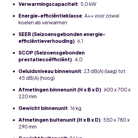
Verwarmingscapaciteit
:
5,0 kW
Energie-efficiëntieklasse
:
A++ voor zowel
koelen als verwarmen
SEER (Seizoensgebonden energie-
efficiëntieverhouding)
:
6,1
SCOP (Seizoensgebonden
prestatiecoëfficiënt)
:
4,0
Geluidsniveau binnenunit
:
23 dB(A) (laag) tot
45 dB(A) (hoog)
Afmetingen binnenunit (H x B x D)
:
600 x 700 x
220 mm
Gewicht binnenunit
:
16 kg
Afmetingen buitenunit (H x B x D)
:
550 x 780 x
290 mm