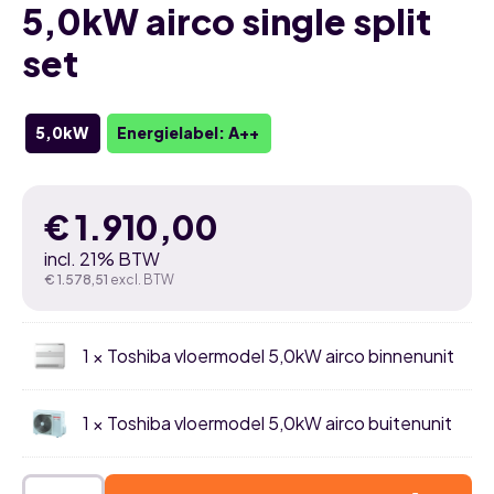
5,0kW airco single split
set
5,0kW
Energielabel: A++
€
1.910,00
incl. 21% BTW
€
1.578,51
excl. BTW
1 × Toshiba vloermodel 5,0kW airco binnenunit
1 × Toshiba vloermodel 5,0kW airco buitenunit
Toshiba