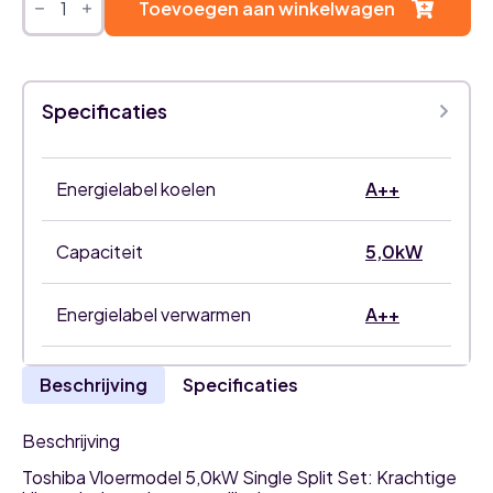
vloermodel
Toevoegen aan winkelwagen
5,0kW
airco
single
split
set
Specificaties
aantal
Energielabel koelen
A++
Capaciteit
5,0kW
Energielabel verwarmen
A++
Beschrijving
Specificaties
Beschrijving
Toshiba Vloermodel 5,0kW Single Split Set: Krachtige