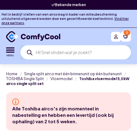
Bekende merken
Het in bedrijf stellen van een airco mag in kader van milieubescherming
uitsluitend uitgevoerd worden door een gecertificeerde koeltechnici.
Vind hier
onze partners
.
0
Producten
zoeken
Home
Single split airco met één binnenunit op één buitenunit
TOSHIBA Single Split
Vloermodel
Toshiba vloermodel 5,0kW
airco single split set
Alle Toshiba airco's zijn momenteel in
nabestelling en hebben een levertijd (ook bij
ophaling) van 2 tot 5 weken.