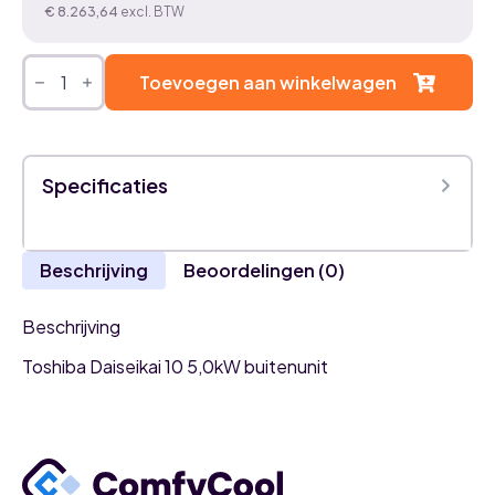
€
8.263,64
excl. BTW
Toshiba
Daiseikai
Toevoegen aan winkelwagen
10
5,0kW
airco
buitenunit
aantal
Specificaties
Beschrijving
Beoordelingen (0)
Beschrijving
Toshiba Daiseikai 10 5,0kW buitenunit