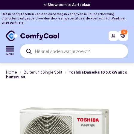
Showroom te Aartselaar
Het in bedrijf stellen van een airco mag in kader van milieubescherming
uitsluitend uitgevoerd worden door een gecertificeerde koeltechnici.
Vind hier
onze partners
.
0
Producten
zoeken
Home
Buitenunit Single Split
Toshiba Daiseikai 10 5,0kW airco
buitenunit