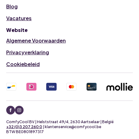
Blog
Vacatures
Website
Algemene Voorwaarden
Privacyverklaring
Cookiebeleid
ComfyCool BV | Helststraat 49/4, 2630 Aartselaar | België
+32 (0)3 207 260 0
| klantenservice@comfycool.be
BTW BE0801897317