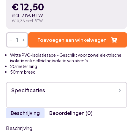
€
12,50
incl. 21% BTW
€
10,33
excl. BTW
PVC
isolatietape
Toevoegen aan winkelwagen
-
WIT
50mm
Witte PVC-isolatietape – Geschikt voor zowel elektrische
x
isolatie en koelleiding isolatie van airco’s.
20m
20 meter lang
-
isolatietape
50mm breed
voor
airco
koelleidingen
Specificaties
aantal
Beschrijving
Beoordelingen (0)
Beschrijving