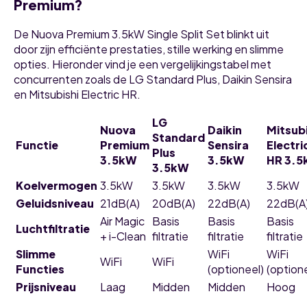
Premium?
De Nuova Premium 3.5kW Single Split Set blinkt uit
door zijn efficiënte prestaties, stille werking en slimme
opties. Hieronder vind je een vergelijkingstabel met
concurrenten zoals de LG Standard Plus, Daikin Sensira
en Mitsubishi Electric HR.
LG
Nuova
Daikin
Mitsubi
Standard
Functie
Premium
Sensira
Electri
Plus
3.5kW
3.5kW
HR 3.
3.5kW
Koelvermogen
3.5kW
3.5kW
3.5kW
3.5kW
Geluidsniveau
21dB(A)
20dB(A)
22dB(A)
22dB(A
Air Magic
Basis
Basis
Basis
Luchtfiltratie
+ i-Clean
filtratie
filtratie
filtratie
Slimme
WiFi
WiFi
WiFi
WiFi
Functies
(optioneel)
(option
Prijsniveau
Laag
Midden
Midden
Hoog