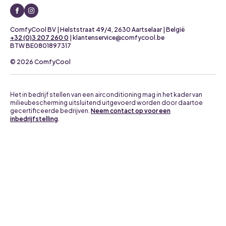
ComfyCool BV | Helststraat 49/4, 2630 Aartselaar | België
+32 (0)3 207 260 0
| klantenservice@comfycool.be
BTW BE0801897317
© 2026 ComfyCool
Het in bedrijf stellen van een airconditioning mag in het kader van
milieubescherming uitsluitend uitgevoerd worden door daartoe
gecertificeerde bedrijven.
Neem contact op voor een
inbedrijfstelling
.