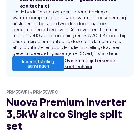
koeltechnici!
Het in bedrijf stellen van een airconditioning of
warmtepomp mag in het kader van milieubescherming
uitsluitend uitgevoerd worden door daartoe
gecertificeerde bedrijven. Dit in overeenstemming
met artikel 10 van verordening (eu) 517/2014. Koop je bij
ons een airco en monteer je deze zelf, dan kan je ons
altijd contacteren voor de indienststelling door een
gecertificeerde F-gassen (en RESCert) installateur.
Overzichtslijst erkende
Inbedrijfstelling
aanvragen
koeltechnici
PRM35WFI + PRM35WFO
Nuova Premium inverter
3,5kW airco Single split
set