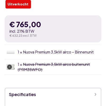
Uitverkocht
€
765,00
incl. 21% BTW
€
632,23
excl. BTW
1 × Nuova Premium 3,5kW airco – Binnenunit
1 ×
Nuova Premium 3,5kW airco buitenunit
(PRM35WFO)
Specificaties