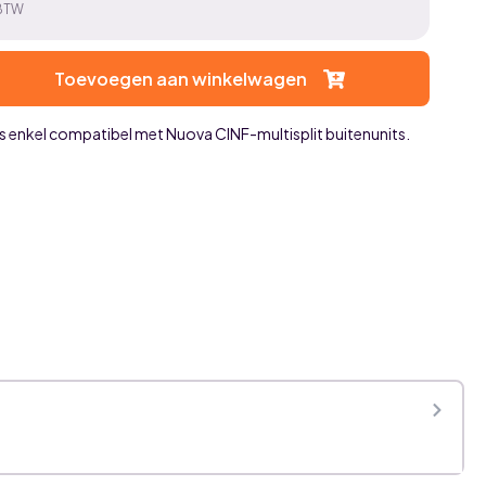
 BTW
Toevoegen aan winkelwagen
is enkel compatibel met Nuova CINF-multisplit buitenunits.