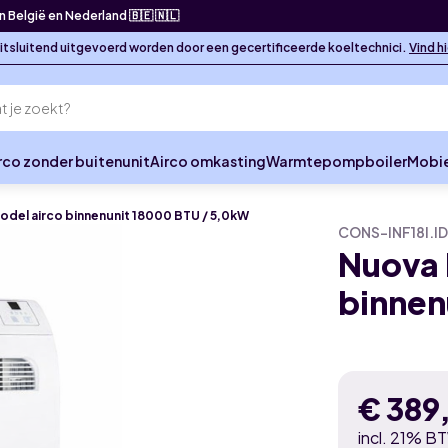
in België en Nederland 🇧🇪 🇳🇱
 uitsluitend uitgevoerd worden door een gecertificeerde koeltechnici.
Vind h
rco zonder buitenunit
Airco omkasting
Warmtepompboiler
Mobie
model airco binnenunit 18000 BTU / 5,0kW
CONS-INF18I.I
Nuova 
binnen
€
389
incl. 21% B