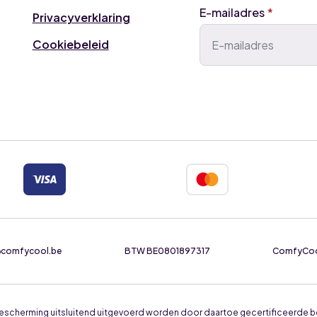
E-mailadres
*
Privacyverklaring
Cookiebeleid
e@comfycool.be
BTW BE0801897317
ComfyCool 
ieubescherming uitsluitend uitgevoerd worden door daartoe gecertificeerde b