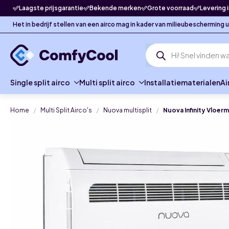
Laagste prijsgarantie
Bekende merken
Grote voorraad
Levering 
Het in bedrijf stellen van een airco mag in kader van milieubescherming
Producten
zoeken
Single split airco
Multi split airco
Installatiematerialen
Ai
Home
Multi Split Airco's
Nuova multisplit
Nuova Infinity Vloer