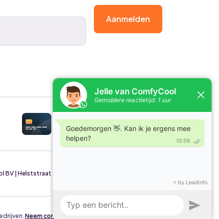
Aanmelden
BV | Helststraat 49/4, 2630 Aartselaar | België
edrijven.
Neem contact op voor een inbedrijfstelling
.