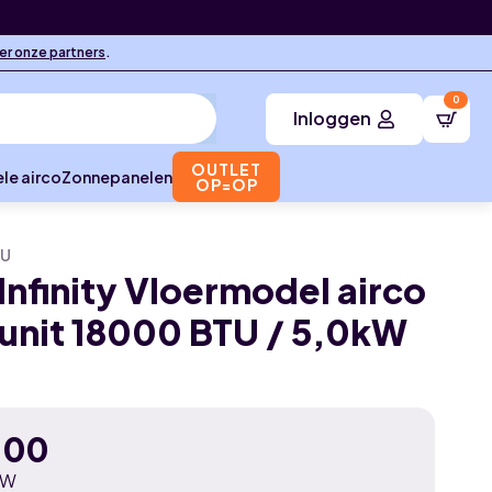
ier onze partners
.
0
Inloggen
OUTLET
le airco
Zonnepanelen
OP=OP
DU
Infinity Vloermodel airco
unit 18000 BTU / 5,0kW
,00
TW