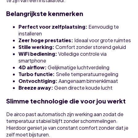
te zijn van een installateur.
Belangrijkste kenmerken
Perfect voor zelfplaatsing:
Eenvoudig te
installeren
Zeer hoge prestaties:
Ideaal voor grote ruimtes
Stille werking:
Comfort zonder storend geluid
WiFi bediening:
Volledige controle via
smartphone
4D airflow:
Gelijkmatige luchtverdeling
Turbo functie:
Snelle temperatuurregeling
Ontvochtiging:
Aangenaam binnenklimaat
Breeze away:
Geen directe koude lucht
Slimme technologie die voor jou werkt
De airco past automatisch zijn werking aan zodat de
temperatuur stabiel blijft zonder schommelingen.
Hierdoor geniet je van constant comfort zonder dat je
zelf moet bijsturen.