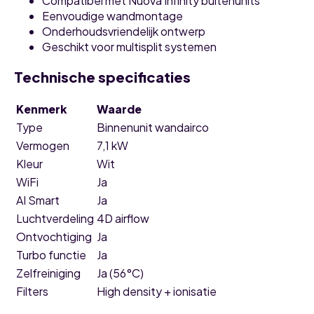
Compatibel met Nuova Infinity buitenunits
Eenvoudige wandmontage
Onderhoudsvriendelijk ontwerp
Geschikt voor multisplit systemen
Technische specificaties
Kenmerk
Waarde
Type
Binnenunit wandairco
Vermogen
7,1 kW
Kleur
Wit
WiFi
Ja
AI Smart
Ja
Luchtverdeling
4D airflow
Ontvochtiging
Ja
Turbo functie
Ja
Zelfreiniging
Ja (56°C)
Filters
High density + ionisatie