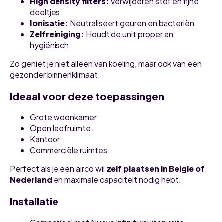
High density filters:
Verwijderen stof en fijne
deeltjes
Ionisatie:
Neutraliseert geuren en bacteriën
Zelfreiniging:
Houdt de unit proper en
hygiënisch
Zo geniet je niet alleen van koeling, maar ook van een
gezonder binnenklimaat.
Ideaal voor deze toepassingen
Grote woonkamer
Open leefruimte
Kantoor
Commerciële ruimtes
Perfect als je een airco wil
zelf plaatsen in België of
Nederland
en maximale capaciteit nodig hebt.
Installatie