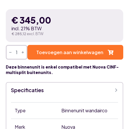
€
345,00
incl. 21% BTW
€
285,12
excl. BTW
Nuova
Infinity
Toevoegen aan winkelwagen
AI
smart
series
Deze binnenunit is enkel compatibel met Nuova CINF-
7,1kW
multisplit buitenunits.
airco
binnenunit
mat
wit
Specificaties
aantal
Type
Binnenunit wandairco
Merk
Nuova