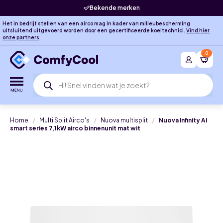
Bekende merken
Het in bedrijf stellen van een airco mag in kader van milieubescherming
uitsluitend uitgevoerd worden door een gecertificeerde koeltechnici.
Vind hier
onze partners
.
0
Producten
zoeken
Home
Multi Split Airco's
Nuova multisplit
Nuova Infinity AI
smart series 7,1kW airco binnenunit mat wit