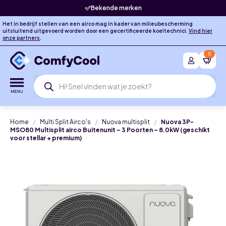
Bekende merken
Het in bedrijf stellen van een airco mag in kader van milieubescherming
uitsluitend uitgevoerd worden door een gecertificeerde koeltechnici.
Vind hier
onze partners
.
0
Producten
zoeken
Home
Multi Split Airco's
Nuova multisplit
Nuova 3P-
MSO80 Multisplit airco Buitenunit – 3 Poorten – 8.0kW (geschikt
voor stellar + premium)