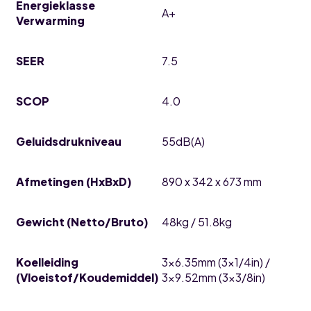
Energieklasse
A+
Verwarming
SEER
7.5
SCOP
4.0
Geluidsdrukniveau
55dB(A)
Afmetingen (HxBxD)
890 x 342 x 673 mm
Gewicht (Netto/Bruto)
48kg / 51.8kg
Koelleiding
3×6.35mm (3×1/4in) /
(Vloeistof/Koudemiddel)
3×9.52mm (3×3/8in)