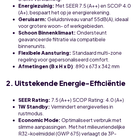
Energiezuinig:
Met SEER 7.5 (A++) en SCOP 4.0
(A+), bespaart het op je energierekening.
Geruisarm:
Geluidsniveau vanaf 55dB(A), ideaal
voor grotere woon- of werkgebieden.
Schoon Binnenklimaat:
Ondersteunt
geavanceerde filtratie via compatibele
binnenunits.
Flexibele Aansturing:
Standaard multi-zone
regeling voor gepersonaliseerd comfort.
Afmetingen (B x H x D)
: 890 x 673 x 342 mm
2. Uitstekende Energie-Efficiëntie
SEER Rating:
7.5 (A++) SCOP Rating: 4.0 (A+)
1W Standby:
Vermindert energieverlies in
rustmodus.
Economic Mode:
Optimaliseert verbruik met
slimme aanpassingen. Met het milieuvriendelijke
R32-koelmiddel (GWP 675) verlaagt de 3P-