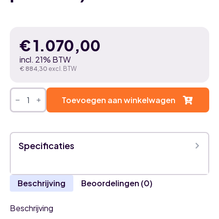
€
1.070,00
incl. 21% BTW
€
884,30
excl. BTW
Nuova
3P-
Toevoegen aan winkelwagen
MSO80
Multisplit
airco
Buitenunit
–
Specificaties
3
Poorten
–
8.0kW
(geschikt
Beschrijving
Beoordelingen (0)
voor
stellar
+
premium)
Beschrijving
aantal