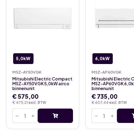
aantal
5,0kW
6,0kW
MSZ-AY50VGK
MSZ-AP60VGK
Mitsubishi Electric Compact
Mitsubishi Electric
MSZ-AY50VGK 5,0kW airco
MSZ-AP60VGK 6,0k
binnenunit
binnenunit
€
575,00
€
735,00
€
475,21
excl. BTW
€
607,44
excl. BTW
Mitsubishi
Mitsubishi
Electric
Electric
Compact
Compact
MSZ-
MSZ-
AY50VGK
AP60VGK