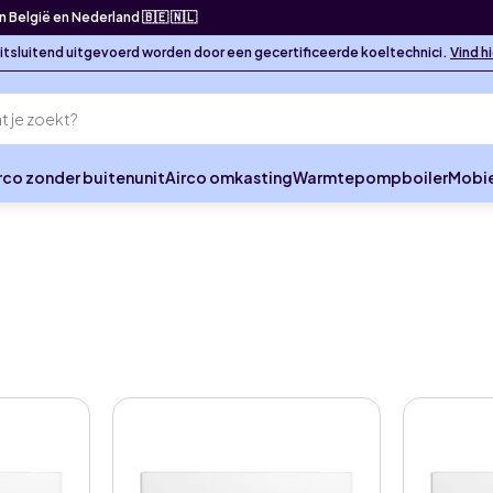
in België en Nederland 🇧🇪 🇳🇱
 uitsluitend uitgevoerd worden door een gecertificeerde koeltechnici.
Vind h
rco zonder buitenunit
Airco omkasting
Warmtepompboiler
Mobie
t