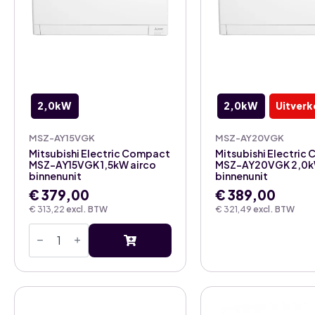
2,0kW
2,0kW
Uitverk
MSZ-AY15VGK
MSZ-AY20VGK
Mitsubishi Electric Compact
Mitsubishi Electric
MSZ-AY15VGK 1,5kW airco
MSZ-AY20VGK 2,0k
binnenunit
binnenunit
€
379,00
€
389,00
€
313,22
excl. BTW
€
321,49
excl. BTW
Mitsubishi
Electric
Compact
MSZ-
AY15VGK
1,5kW
airco
binnenunit