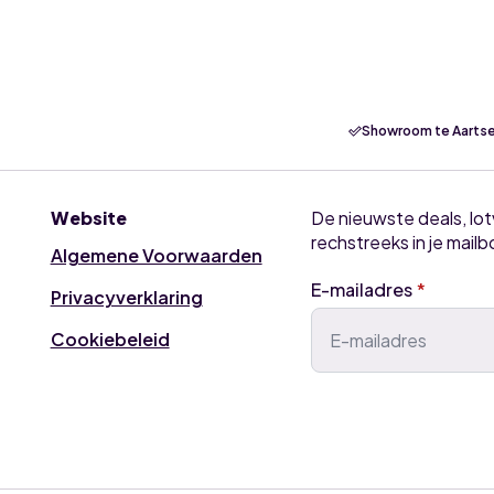
7,1kW
airco
binnenunit
aantal
Showroom te Aartse
Website
De nieuwste deals, lo
rechstreeks in je mailb
Algemene Voorwaarden
E-mailadres
*
Privacyverklaring
Cookiebeleid