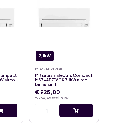
aantal
aantal
7,1kW
MSZ-AP71VGK
 Compact
Mitsubishi Electric Compact
W airco
MSZ-AP71VGK 7,1kW airco
binnenunit
€
925,00
€
764,46
excl. BTW
Mitsubishi
Electric
Compact
MSZ-
AP71VGK