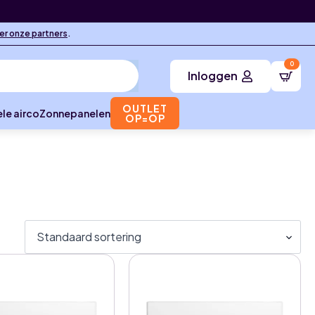
ier onze partners
.
0
Inloggen
OUTLET
le airco
Zonnepanelen
OP=OP