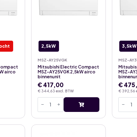
ocht
2,5kW
3,5kW
MSZ-AY25VGK
MSZ-AY
 Compact
Mitsubishi Electric Compact
Mitsubis
W airco
MSZ-AY25VGK 2,5kW airco
MSZ-AY3
binnenunit
binnenun
€
417,00
€
475
€
344,63
excl. BTW
€
392,56
Mitsubishi
Mitsubi
Electric
Electri
Compact
Compa
MSZ-
MSZ-
AY25VGK
AY35V
2,5kW
3,5kW
airco
airco
binnenunit
binnenu