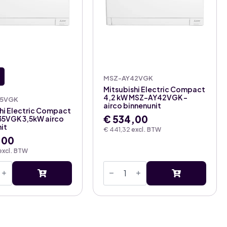
MSZ-AY42VGK
Mitsubishi Electric Compact
4,2 kW MSZ-AY42VGK –
35VGK
airco binnenunit
hi Electric Compact
€
534,00
5VGK 3,5kW airco
it
€
441,32
excl. BTW
,00
excl. BTW
shi
Mitsubishi
c
Electric
ct
Compact
4,2
GK
kW
MSZ-
AY42VGK
nit
-