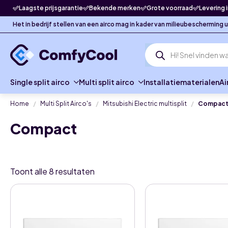
Laagste prijsgarantie
Bekende merken
Grote voorraad
Levering 
Het in bedrijf stellen van een airco mag in kader van milieubescherming
Producten
zoeken
Single split airco
Multi split airco
Installatiematerialen
Ai
Home
Multi Split Airco's
Mitsubishi Electric multisplit
Compac
Compact
Toont alle 8 resultaten