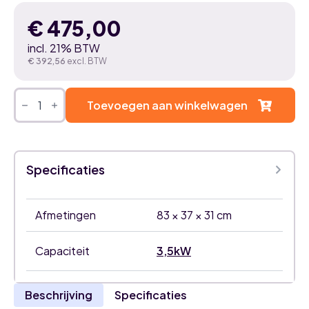
€
475,00
incl. 21% BTW
€
392,56
excl. BTW
Mitsubishi
Electric
Toevoegen aan winkelwagen
Compact
MSZ-
AY35VGK
3,5kW
airco
Specificaties
binnenunit
aantal
Afmetingen
83 × 37 × 31 cm
Capaciteit
3,5kW
Beschrijving
Specificaties