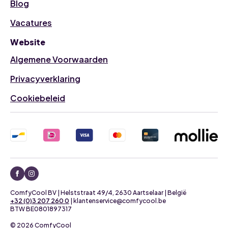
Blog
Vacatures
Website
Algemene Voorwaarden
Privacyverklaring
Cookiebeleid
ComfyCool BV | Helststraat 49/4, 2630 Aartselaar | België
+32 (0)3 207 260 0
| klantenservice@comfycool.be
BTW BE0801897317
© 2026 ComfyCool