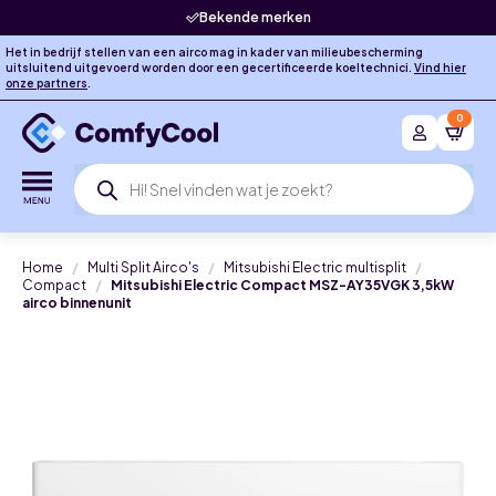
Bekende merken
Het in bedrijf stellen van een airco mag in kader van milieubescherming
uitsluitend uitgevoerd worden door een gecertificeerde koeltechnici.
Vind hier
onze partners
.
0
Producten
zoeken
Home
Multi Split Airco's
Mitsubishi Electric multisplit
Compact
Mitsubishi Electric Compact MSZ-AY35VGK 3,5kW
airco binnenunit